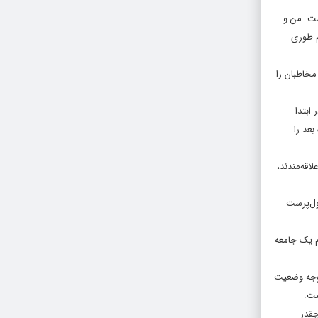
ست. من و
م طوری
مخاطبان را
ابتدا
منامه‌نویس کمک می‌کند. بعد از ۳ ماه بهروز شعیبی با من تماس گرفت و به دوستان اضافه شدم. ما ۳ ماه بعد را
قه‌مندند،
پول‌پرست
م یک جامعه
توجه وضعیت
ست.
چقدر