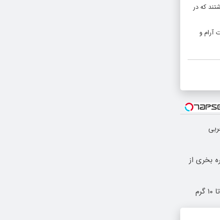
تند که در
 آرام و
اقل 12کیلو چربی
ه بخری از