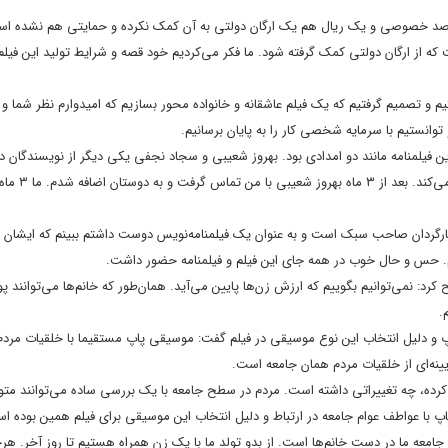
ر صد خصوصی و یک ریال هم یک ارگان دولتی به آن کمک نکرده و حمایتی هم نشده ا
ه از ارگان دولتی کمک گرفته شود. ما فکر می‌کردیم خود قصه و شرایط تولید این فیل
صمیم گرفتیم که یک فیلم عاشقانه و خانواده محور بسازیم‌ که امیدوارم نظر شما و 
نستیم با سرمایه شخصی کار را به پایان برسانیم‌.
این فیلمنامه مانند دو امدادی بود. بهروز شعیبی و سجاد نجفی یکی دیگر از نویسندگان در 
طرحی را آماده کرده بودند و این خود مساله‌ای است که به فیل
رگردان صاحب سبک است و به عنوان یک فیلمنامه‌نویس دوست داشتم ببینم که ایشان علا
. حس و حال خوب در همه جای این فیلم و فیلمنامه حضور داشت.
کرد: نمی‌توانیم بگوییم که ارزش زن‌ها پایین می‌آید. همان‌طور که خانم‌ها می‌توانند 
.
و دلیل انتخاب این نوع موسیقی در فیلم گفت: موسیقی پاپ مستقیما با خلقیات مرد
یینه‌ای از خلقیات مردم همان جامعه است.
 کرده، چه تغییراتی داشته است. مردم در سطح جامعه با یک بررسی ساده می‌توانند م
 با عواطف عوام جامعه در ارتباط و دلیل انتخاب این موسیقی برای فیلم‌ همین بوده ا
ه ما در دست خانم‌ها است. از بدو تولد ما با یک زن همراه هستیم تا روز آخر. هر