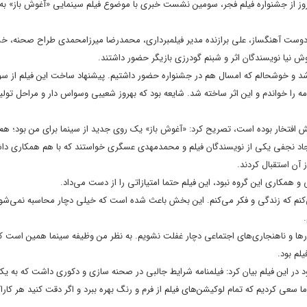
روز از جشنواره فیلم فجر، سومین نشست خبری با موضوع فیلم سینمایی «آغوش باز» به 
دوست آهنگساز، علی برازنده مدیر فیلمبرداری، محمدرضا میرزامحمدی طراح صحنه، خش
یا نویسندگان اثر و شبنم گودرزی بازیگر حضور داشتند.
 باشد و خوشحالم که امسال هم در جشنواره حضور داشتیم. پیشنهاد ساخت این فیلم از سو
را خواندم و این اثر ساخته شد. شایعه بود که بهروز شعیبی وسواس دار و مراحل تول
یش افتخار بوده است، تصریح کرد: «آغوش باز» یک روی جدید از سینما برای من بود؛ هم 
اد نجفی یکی از نویسندگان فیلم و محمدمهدی عسگری خواستند که با هم همکاری داش
 آن استقبال کردند.
 و همکاری این گروه نبود، این فیلم حتما امتیازاتی را از دست می‌داد.
‌کنم که زندگی و فکر می‌کنم. این بخش باعث شده است که خیلی دچار محاسبه نمی‌شوم‌
جارها و ناهنجاری‌های اجتماعی دچار غفلت نشویم. به نظر من وظیفه سینما همین است 
لم بود.
ر این فیلم بیان کرد: فیلمنامه شرایط جالبی در صحنه سازی و دکوری داشت که به یک
ما سعی کردیم که تمام لوکیشن‌های فیلم از فرم و رنگ بهره ببرد و اگر دقت کنید هر کاراک