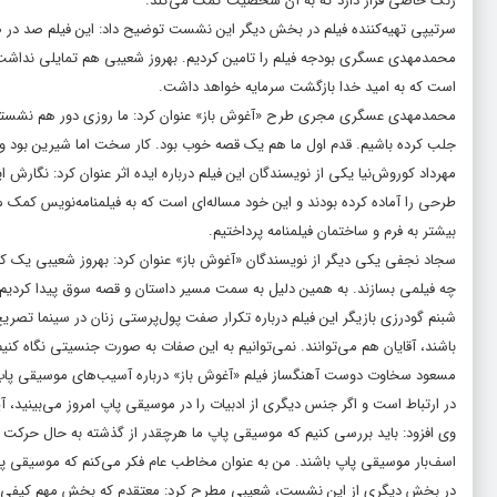
رنگ خاصی قرار دارد که به آن شخصیت کمک می‌کند.
سرتیپی تهیه‌کننده فیلم در بخش دیگر این نشست توضیح داد: این فیلم صد د
محمدمهدی عسگری بودجه فیلم را تامین کردیم. بهروز شعیبی هم تمایلی نداشت ک
است که به امید خدا بازگشت سرمایه خواهد داشت.
محمدمهدی عسگری مجری طرح «آغوش باز» عنوان کرد: ما روزی دور هم نشستیم و ت
جلب کرده باشیم. قدم اول ما هم یک قصه خوب بود. کار سخت اما شیرین بود و توا
مهرداد کوروش‌نیا یکی از نویسندگان این فیلم درباره ایده اثر عنوان کرد: نگارش 
بیشتر به فرم و ساختمان فیلمنامه پرداختیم.
سجاد نجفی یکی دیگر از نویسندگان «آغوش باز» عنوان کرد: بهروز شعیبی یک کا
چه فیلمی بسازند. به همین دلیل به سمت مسیر داستان و قصه سوق پیدا کردیم
شبنم گودرزی بازیگر این فیلم درباره تکرار صفت پول‌پرستی زنان در سینما تصریح 
باشند، آقایان هم می‌توانند. نمی‌توانیم به این صفات به صورت جنسیتی نگاه کنیم
مسعود سخاوت دوست آهنگساز فیلم «آغوش باز» درباره آسیب‌های موسیقی پاپ 
در ارتباط است و اگر جنس دیگری از ادبیات را در موسیقی پاپ امروز می‌بینید، آ
وی افزود: باید بررسی کنیم که موسیقی پاپ ما هرچقدر از گذشته به حال حرکت
اسف‌بار موسیقی پاپ باشند. من به عنوان مخاطب عام‌ فکر می‌کنم که موسیقی پاپ
در بخش دیگری از این نشست، شعیبی مطرح کرد: معتقدم که بخش مهم کیفی جامع