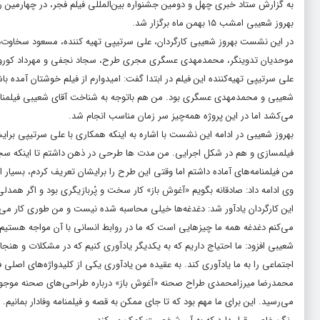
به گزارش ستاد خبری چهل و دومین جشنواره بین‌المللی فیلم فجر، در چهارمین 
بهروز شعیبی امشب ۱۵ بهمن ماه برگزار شد.
در این نشست بهروز شعیبی کارگردان، علی سرتیپی تهیه کننده، مسعود سخاوت‌
موحدیان تدوینگر، محمدمهدی عسگری مجری طرح، سجاد نجفی و مهرداد کوروش ن
علی سرتیپی تهیه‌کننده این فیلم در ابتدا گفت: امیدوارم از فیلم خوشتان آمده
شعیبی و محمدمهدی عسگری بود. من هم باتوجه به شناخت آقای شعیبی فیلمنامه 
می‌کشد اما در این پروژه همه‌چیز سر زمان مناسب انجام شد.
بهروز شعیبی در ادامه این نشست با اشاره به اینکه همکاری با علی سرتیپی برا
فیلمسازی و هم در شکل اجرایی. من مدت ها طرحی در ذهن داشتم تا اینکه سج
من فیلمنامه‌های آماده داشتم اما وقتی این طرح را برایشان تعریف کردم، بسیار از
وی ادامه داد: صادقانه بگویم «آغوش باز» کار سخت و پُربازیگری بود‌ و اگر همدلی
این کارگردان یادآور شد: دغدغه‌ها خیلی محاسبه شده نیست و من طوری کار می
می‌کنم دغدغه همه ما چیزهایی است که ما در روابط انسانی با آن مواجه هستیم.
شعیبی افزود: ما احتیاج داریم که به یکدیگر یادآوری کنیم که در مشکلات و هن
اجتماعی را به ما یادآوری کند. به عقیده من یادآوری یکی از کلیدواژه‌های اصلی فی
محمدرضا میرزامحمدی طراح صحنه «آغوش باز» درباره طراحی‌های صحنه موجود د
می‌رسید. این برای ما مهم بود که تا جای ممکن به قصه و فیلمنامه وفادار بمانیم. 