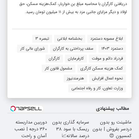
دریافتی کارگران با محاسبه مبلغ بن خواربار، کمک‌هزینه مسکن، حق
اولاد و دیگر مزایای جانبی مزد به بیش‌ از ۱۱ میلیون تومان رسید.
ابلاغ مصوبه دستمزد
بخشنامه ابلاغی
تبصره 3
دستمزد 1403
سقف پرداختی به کارگران
شورای عالی کار
قردراد دائم و موقت
کارفرمایان
کارگران
کمک هزینه مسکن کارگری
مشمول قانون کار
نحوه اعمال افزایش
هنرمندنیوز
وزارت تعاون، کار و رفاه اجتماعی
مطالب پیشنهادی
ماشینت رو بدون
سرمایه گذاری بدون
دوربین مداربسته
دردسر بفروش | بدون
ریسک با سود 38
360 درجه | نصب
کمسیون 😍
درصد سالانه📈
آسان و راحت