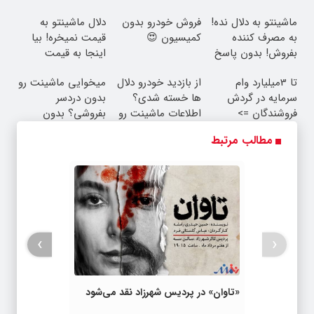
ماشینتو به دلال نده!
فروش خودرو بدون
دلال ماشینتو به
به مصرف کننده
کمیسیون 😍
قیمت نمیخره! بیا
بفروش! بدون پاسخ
اینجا به قیمت
به یک تماس
بفروش*فقط خریدار
تا 3میلیارد وام
از بازدید خودرو دلال
میخوایی ماشینت رو
واقعی*
سرمایه در گردش
ها خسته شدی؟
بدون دردسر
فروشندگان =>
اطلاعات ماشینت رو
بفروشی؟ بدون
فروشگاهت رو ثبت
اینجا ثبت کن
کمیسیون
مطالب مرتبط
کن
›
‹
«تاوان» در پردیس شهرزاد نقد می‌شود