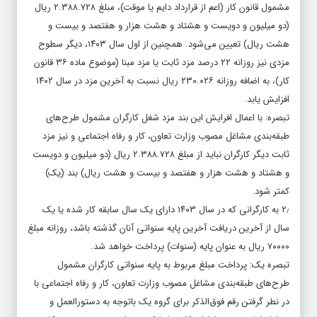
مشمول قانون کار (اعم از قرارداد دایم یا موقت)، مبلغ ۲.۳۸۸.۷۲۸ ریال
(دو میلیون و دویست و هشتاد و هشت هزار و هفتصد و بیست و
هشت ریال) تعیین می‌شود. همچنین از اول سال ۱۴۰۳، دیگر سطوح
مزدی نیز روزانه ۲۲ درصد مزد ثابت یا مزد مبنا (موضوع ماده ۳۶ قانون
کار)، به اضافه روزانه ۲۳۰.۰۲۶ ریال نسبت به آخرین مزد در سال ۱۴۰۲
افزایش یابد.
تبصره: با اعمال افرایش این بند مزد شغل کارگران مشمول طرح‌های
طبقه‌بندی مشاغل مصوب
وزارت تعاون، کار و رفاه اجتماعی
و نیز مزد
ثابت دیگر کارگران نباید از مبلغ ۲.۳۸۸.۷۲۸ ریال (دو میلیون و دویست
و هشتاد و هشت هزار و هفتصد و بیست و هشت ریال) بند (یک)
کمتر شود.
۲٫ به کارگرانی که در سال ۱۴۰۳ دارای یک سال سابقه کار شده یا یک
سال از آخرین دریافت آخرین پایه سنواتی آنان گذشته باشد، روزانه مبلغ
۷۰۰۰۰ ریال به عنوان پایه (سنوات) پرداخت خواهد شد.
تبصره یک: پرداخت مبلغ مربوط به پایه سنواتی کارگران مشمول
طرح‌های طبقه‌بندی مشاغل مصوب وزارت تعاون، کار و رفاه اجتماعی با
در نطر گرفتن رقم فوق‌الذکر برای گروه یک باتوجه به دستورالعمل و