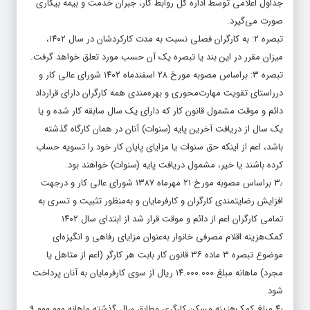
جداول اعلامی توسط اداره کل روابط کار، جبران خدمت و بیمه بیکاری
صورت می‌گیرد.
تبصره ۲: به کارگران فصلی نسبت به مدت کارکردشان در سال ۱۴۰۲،
میزان مقرر در این بند یا تبصره یک آن حسب مورد تعلق خواهد گرفت.
تبصره ۳: براساس مصوبه مورخ ۲۸ اسفندماه ۱۴۰۲ شورای عالی کار و
درراستای تقویت مهارت‌محوری و بهره‌مندی همه کارگران دارای قرارداد
دائم و موقت مشمول قانون کار که دارای یک سال سابقه کار شده و یا
یک سال از دریافت آخرین پایه (سنوات) آنان در همان کارگاه گذشته
باشد، اعم از اینکه حق سنوات یا مزایای پایان کار خود را تسویه حساب
کرده باشند یا خیر، مشمول دریافت پایه (سنوات) خواهند بود.
۳٫ براساس مصوبه مورخ ۲۱ مهرماه ۱۳۸۷ شورای عالی کار و درجهت
افزایش رضایتمندی کارگران و کارفرمایان و به‌منظور تثبیت و تسری به
تمامی کارگران اعم از دائم و موقت قرار شد از ابتدای سال ۱۴۰۲
کمک‌هزینه اقلام مصرفی خانوار به‌عنوان مزایای رفاهی و انگیزه‌ای
موضوع تبصره ۳ ماده ۳۶ قانون کار بابت هر کارگر (اعم از متاهل یا
مجرد) ماهانه مبلغ ۱۴.۰۰۰.۰۰۰ ریال از سوی کارفرمایان به آنان پرداخت
شود.
۴٫ مبلغ کمک‌هزینه مسکن کارگری مطابق سال گذشته ماهانه ۹.۰۰۰.۰۰۰