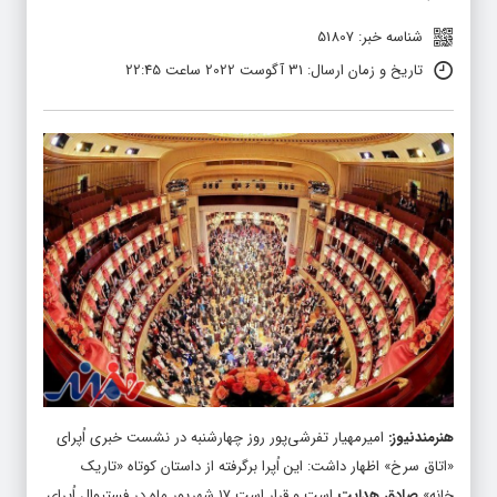
شناسه خبر: 51807
تاریخ و زمان ارسال: 31 آگوست 2022 ساعت 22:45
هنرمندنیوز
:
امیرمهیار تفرشی‌پور روز چهارشنبه در نشست خبری اُپرای
«اتاق سرخ» اظهار داشت: این اُپرا برگرفته از داستان کوتاه «تاریک
خانه»
صادق هدایت
است و قرار است ۱۷ شهریور ماه در فستیوال اُپرای