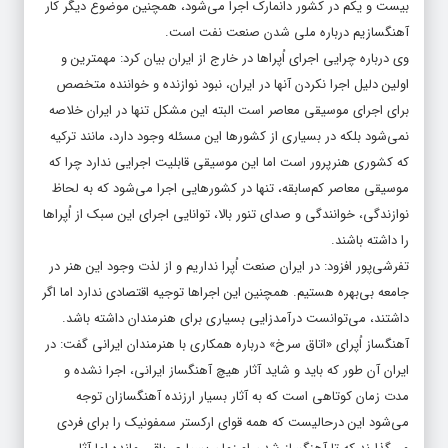
بیست و یکم در کشور دانمارک اجرا می‌شود، همچنین موضوع دیگر کار
آهنگسازیم درباره ملی شدن صنعت نفت است.
وی درباره چرایی اجرای اُپراها در خارج از ایران بیان کرد: مهمترین و
اولین دلیل اجرا نکردن آنها در ایران، نبود نوازنده و خواننده متخصص
برای اجرای موسیقی معاصر است البته این مشکل تنها در ایران خلاصه
نمی‌شود بلکه در بسیاری از کشورها این مسئله وجود دارد، مانند ترکیه
که کشوری هنرپرور است اما این موسیقی قابلیت اجرایی ندارد چرا که
موسیقی معاصر کم‌سابقه، تنها در کشورهایی اجرا می‌شود که به لحاظ
نوازندگی، خوانندگی و صدای تنور بالا، توانایی اجرای این سبک از اُپراها
را داشته باشند.
تفرشی‌پور افزود: در ایران صنعت اُپرا نداریم و از لذت وجود این هنر در
جامعه بی‌بهره هستیم. همچنین این اجراها توجیه اقتصادی ندارد اما اگر
داشتند، می‌توانست درآمدزایی بسیاری برای هنرمندان داشته باشد.
آهنگساز اُپرای «اتاق سرخ» درباره همکاری با هنرمندان ایرانی گفت: در
ایران آن طور که باید و شاید آثار هیچ آهنگساز ایرانی، اجرا نشده و
مدت زمان کوتاهی است که به آثار بسیار ارزنده آهنگسازان توجه
می‌شود این درحالیست که همه قوای ارکستر سمفونیک را برای فردی