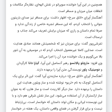
همچنین در این اُپرا خواننده سوپرانو در نقش الهه‌ای، نظاره‌گر مکالمات و
اتفاقات میان میزبان و مسافر است.
آهنگساز اُپرای «اتاق سرخ» اظهار داشت: برای مسافر نیز صدای باریتون
جوانی را انتخاب کردم، که این مسافر تجربه خاصی از زندگی ندارد و
صرفا تمام داستان و رازی که میزبان برایش تعریف می‌کند جذاب و
ترسناک است.
تفرشی‌پور گفت: برای میزبان نیز که شخصیتش همانند صادق هدایت
است، صدایی کاملا غیرمعمول انتخاب کردم که در موسیقی به آن تنور
بالا می‌گوییم و یک خواننده مرد آن را اجرا می‌کند.
وی افزود:
مارچلو پالاتسو
رهبر آنسامبل این اُپرا،
کیارا
دانا
کارگردان
و
دومینیک پاور
نویسندگی متن اُپرا را برعهده دارند.
آهنگساز اُپرای «اتاق سرخ» درباره سازبندی اُپرا گفت: این اثر برای یک
آنسامبل کوچک به نام «تریو» نوشته شده و ساز ویلون هدایت این
داستان را برعهده دارد. ساز دیگر کلارینت است و ساز هارپ که به عنوان
ساز ارکسترال از آن استفاده می‌شود، این ساز نقش شرقی هم دارد و با
این نویسنده ایرانی و مکان تولد داستان که خوانسار است، بی‌ارتباط
نیست و برای قرار گرفتن در فضای واقعی داستان، یک هفته در خوانسار