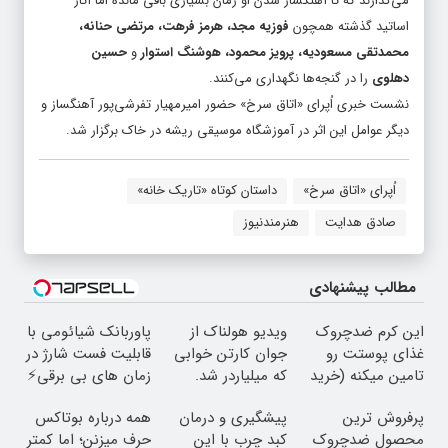
می‌گذارند که تا آهنگساز شدن او زمان بسیاری باقی مانده اما آثار
اساتید گذشته همچون
فوزیه مجد، هرمز فرهت، مرتضی حنانه،
محمدتقی مسعودیه، پرویز محمود، هوشنگ استوار
و
حسین
دهلوی
را در گنجه‌ها نگهداری می‌کنند.
نشست خبری اُپرای «اتاق سرخ» حضور امیرمهیار تفرشی‌پور آهنگساز و
دیگر عوامل این اثر در آموزشگاه موسیقی ریشه در خاک برگزار شد.
اُپرای «اتاق سرخ»
داستان کوتاه «تاریک خانه»
صادق هدایت
هنرمندنیوز
مطالب پیشنهادی
این کرم ضدچروک
ویدیو هولناک از
پاوربانک شیائومی با
غذای پوستت رو
جوان کارتن خوابی
قابلیت فست شارژ در
تامین میکنه (خرید
که میلیاردر شد.
زمان های بی برقی⚡
با 40%تخفیف)
آموزش رایگان
پرفروش ترین
پیشگیری و درمان
همه درباره بوتاکس
محصول ضدچروک
کبد چرب با این
حرف میزنن؛ اما کمتر