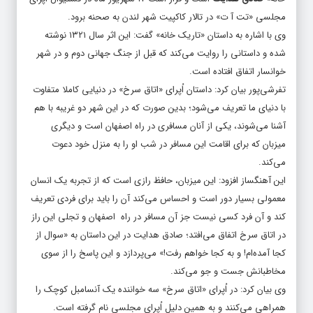
مجلسی «تت آ ت» در تالار کاکپیت شهر لندن به صحنه برود.
وی با اشاره به داستان «تاریک خانه» گفت: این اثر سال ۱۳۲۱ نوشته
شده و داستانی را روایت می‌کند که قبل از جنگ جهانی دوم و در شهر
خوانسار اتفاق افتاده است.
تفرشی‌پور بیان کرد: داستان اُپرای «اتاق سرخ» در دنیایی کاملا متفاوت
با دنیای ما تعریف می‌شود؛ بدین صورت که در این شهر دو غریبه با هم
آشنا می‌شوند، یکی از آنان مسافری در راه اصفهان است و دیگری
میزبان که برای اقامت این مسافر در شب او را به منزل خود دعوت
می‌کند.
این آهنگساز افزود: این میزبان، حافظ رازی است که از تجربه یک انسان
معمولی بسیار دور است و احساس می‌کند آن را باید برای فردی تعریف
کند و آن فرد کسی نیست جز آن مسافر در راه اصفهان و تجلی این راز
در اتاق سرخ اتفاق می‌افتد؛ صادق هدایت در این داستان به «سوال از
کجا آمده‌ام! و به کجا خواهم رفت!» می‌پردازد و این پاسخ را از سوی
مخاطبانش جست و جو می‌کند.
وی بیان کرد: در اُپرای «اتاق سرخ» سه خواننده یک آنسامبل کوچک را
همراهی می‌کنند و به همین دلیل اُپرای مجلسی نام گرفته است.