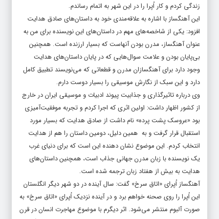
زندگی کردم و کار اُپرا را در این شهر به اتمام رساندم.
این آهنگساز با اشاره به علاقه‌مندی خود به داستان‌های صادق هدایت
افزود: یکی از شاخصه‌های مهم در داستان‌های این نویسنده برای من به
عنوان آهنگساز، مدرن بودن آنهاست که بسیار ارزنده است. همچنین
بی‌پایان بودن و علامت سوال‌هایی که در پایان داستان‌های هدایت
وجود دارد برای آهنگسازان مدرن و قطعاتی که می‌نویسند تطبیق کامل
دارد و این سبک از نگارش موسیقی را بسیار دوست دارم.
وی درباره تاثیرگذاری و جذابیت پیوند ادبیات و موسیقی ایران در خارج
از کشور اظهار داشت: اولین اثری که اجرا کردم و تجربه موفقیت‌آمیزی
بود «عروسک پشت پرده» نام داشت از صادق هدایت که بسیار مورد
استقبال قرار گرفت و به همین دلیل، دومین داستان را هم از هدایت
انتخاب کردم. این موضوع نشان دهنده این است که برای دنیای غرب
یک نویسنده با زبان مدرن جهانی جذاب است، همچنین داستان‌های
هدایت به بیش از هفتاد زبان ترجمه شده است.
آهنگساز اُپرای «اتاق سرخ» گفت: سال آینده در دو شهر دیگر انگلستان
این اُپرا را روی صحنه خواهم برد و در آینده نزدیک اُپرای «اتاق سرخ» به
صورت آلبوم منتشر می‌شود. اثر دیگرم با موضوع مهاجرت انسان در قرن