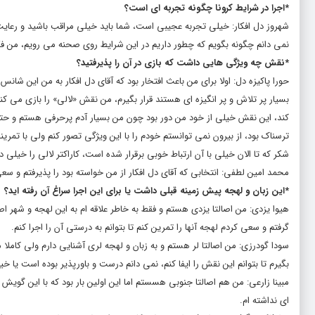
*اجرا در شرایط کرونا چگونه تجربه ای است؟
شهروز دل افکار: خیلی تجربه عجیبی است، شما باید خیلی مراقب باشید و رعایت
نمی دانم چگونه بگویم که چطور داریم در این شرایط روی صحنه می رویم، من فکر م
*نقش چه ویژگی هایی داشت که بازی در آن را پذیرفتید؟
حورا پاکیزه دل: اولا برای من باعث افتخار بود که آقای دل افکار به من این شانس
بسیار پر تلاش و پر انگیزه ای هستند قرار بگیرم، من نقش «لالی» را بازی م
کند، این نقش خیلی از خود من دور بود چون من بسیار آدم پرحرفی هستم و ح
ترسناک بود، از بیرون نمی توانستم خودم را با این ویژگی تصور کنم ولی با تمرین
شکر که تا الان خیلی با آن ارتباط خوبی برقرار شده است، کاراکتر لالی را خیلی 
محمد امین لطفی: انتخابی که آقای دل افکار از من خواسته بود را پذیرفتم و 
*این زبان و لهجه پیش زمینه قبلی داشت یا برای این اجرا سراغ آن رفته اید؟
هیوا یزدی: من اصالتا یزدی هستم و فقط به خاطر علاقه ام به این لهجه و شهر ا
گرفتم و سعی کردم لهجه آنها را تمرین کنم تا بتوانم به درستی آن را اجرا کنم.
سودا گودرزی: من اصالتا لر هستم و به زبان و لهجه لری آشنایی دارم ولی کاملا
بگیرم تا بتوانم این نقش را ایفا کنم، نمی دانم درست و باورپذیر بوده است یا خیر
مبینا زارعی: من هم اصالتا جنوبی هسستم اما این اولین بار بود که با این گویش
ای نداشته ام.