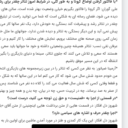
*با فاکتور گرفتن اوضاع کرونا و به طور کلی، در شرایط امروز تئاتر چقدر برای
علی گوران: اگر کرونا را فاکتور بگیریم خیلی وضعیت بهتر شده است، سالن های 
دیده می شود، فضای رسانه ای به شکلی است که شما می توانید راحت تر تبلیغ ک
چقدر در تئاتر رشد و پیشرفت کند بستگی به خودش دارد، یک نفر سالها کار می 
پیش نمی آید و این دیگر بستگی به تئاتر و دیده شدن ندارد، جوانهای ما مثل 
زمان کمی روی صحنه های مختلف برویم، نمایش های مختلف را کار کنیم و در نت
عرفان نقی نسب: تئاتر همیشه چنین وضعیتی داشته و خود ما جوانها باید سعی وتل
هستند که سعی و تلاش می کنند که جلوی تئاتر، سینما و دنیای بازیگری را بگیرن
انشالله که در این مسیر موفق باشیم.
*آرمینا ضیانور: به نظر من کسی که تئاتر را در بین زیرمجموعه های بازیگری 
من خودم حدود شش سال می شود که کار می کنم اما در این سالها که به شکل حر
و قطعا وقتی کسی که شش سال فعالیت می کند را کلاه ده نفر می شناسند پس دنب
از صفر به صد برساند، چه در تربیت حس، چه در بیان، چه بدن و همه چیز و بهت
*در قسمتی از اجرا به «فمنیست» و حق زن توجه می کنید، درست است؟
شهروز دل افکار: در قسمت هایی از متن برداشت هایی اینچنینی از متن آقای «با
*اجرا چقدر حرف و اشاره های سیاسی دارد؟
شهروز دل افکار: این یک کار کمدی و طنز در مورد آمدن ماشین برای اولین بار ب