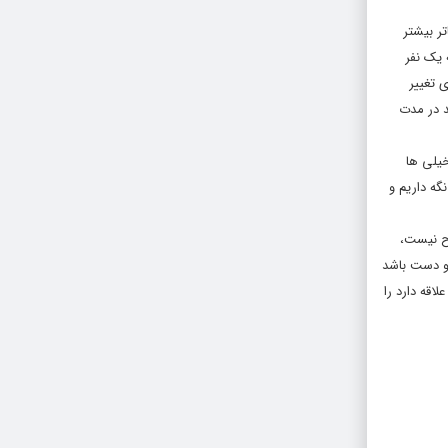
ر بیشتر
 یک نفر
 تغییر
د در مدت
خیلی ها
گه داریم و
رح نیست،
دو دست باشد
قه دارد را