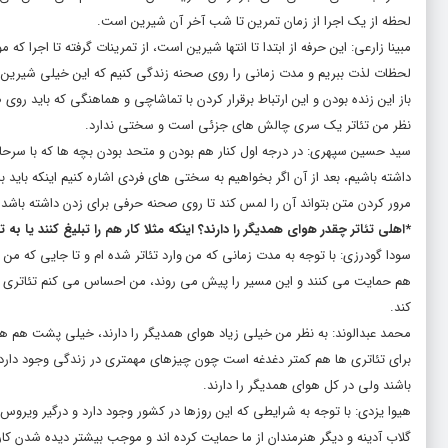
لحظه از یک اجرا از زمان تمرین تا شب آخر آن شیرین است.
مبینا زارعی: این حرفه از ابتدا تا انتها شیرین است، از تمرینات گرفته تا اجرا
لحظات لذت ببریم و مدت زمانی را روی صحنه زندگی کنیم که این خیلی شیرین اس
باز این زنده بودن و این ارتباط برقرار کردن با تماشاچی و هماهنگی که باید
نظر من تئاتر یک سری چالش های جزئی است و سختی ندارد.
سید حسین سپهری: در درجه اول کنار هم بودن و متحد بودن بچه ها که با سرحال ب
داشته باشیم، بعد از آن اگر بخواهیم به سختی های فردی اشاره کنیم اینکه باید با
مرور کردن متن بتواند آن را لمس کند تا روی صحنه حرفی برای زدن داشته باشد.
*اهلی تئاتر چقدر هوای همدیگر را دارند؟ اینکه مثلا کار هم را تبلیغ کنند یا به ت
سودا گودرزی: با توجه به مدت زمانی که من وارد تئاتر شده ام و تا جایی که 
هم حمایت می کنند و این مسیر را پیش می روند، من احساس می کنم تئاتری ها
کند.
محمد عبدالوند: به نظر من خیلی زیاد هوای همدیگر را دارند، خیلی پشت هم هس
برای تئاتری ها هم کمتر دغدغه است چون چیزهای مهمتری در زندگی وجود دارد که 
باشند ولی در کل هوای همدیگر را دارند.
هیوا یزدی: با توجه به شرایطی که این روزها در کشور وجود دارد و درگیر ویرو
گلاب آدینه و دیگر هنرمندان از ما حمایت کرده اند و موجب بیشتر دیده شدن کار