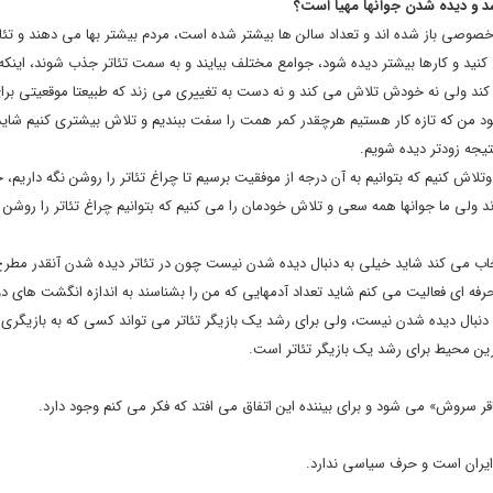
 رشد و دیده شدن جوانها مهیا است؟
خصوصی باز شده اند و تعداد سالن ها بیشتر شده است، مردم بیشتر بها می دهند و تئات
نید و کارها بیشتر دیده شود، جوامع مختلف بیایند و به سمت تئاتر جذب شوند، اینکه
کند ولی نه خودش تلاش می کند و نه دست به تغییری می زند که طبیعتا موقعیتی برای
خود من که تازه کار هستیم هرچقدر کمر همت را سفت ببندیم و تلاش بیشتری کنیم شای
یجه زودتر دیده شویم.
اش کنیم که بتوانیم به آن درجه از موفقیت برسیم تا چراغ تئاتر را روشن نگه داریم، 
د ولی ما جوانها همه سعی و تلاش خودمان را می کنیم که بتوانیم چراغ تئاتر را روشن ن
انتخاب می کند شاید خیلی به دنبال دیده شدن نیست چون در تئاتر دیده شدن آنقدر مط
فه ای فعالیت می کنم شاید تعداد آدمهایی که من را بشناسند به اندازه انگشت های 
ال دیده شدن نیست، ولی برای رشد یک بازیگر تئاتر می تواند کسی که به بازیگری علا
رین محیط برای رشد یک بازیگر تئاتر است.
قر سروش» می شود و برای بیننده این اتفاق می افتد که فکر می کنم وجود دارد.
ه ایران است و حرف سیاسی ندارد.