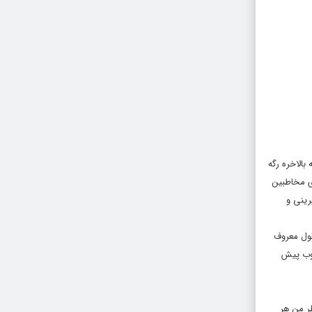
بالاخره رگه
وی مخاطبین
رینی و
قول معروف
خوب پیش
ر من هر