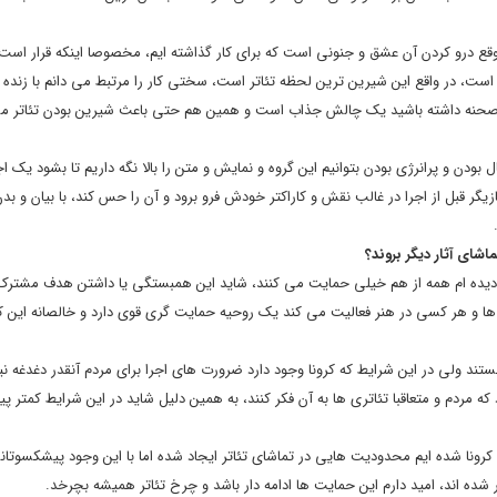
 که موقع درو کردن آن عشق و جنونی است که برای کار گذاشته ایم، مخصوصا اینکه قرار اس
ت، در واقع این شیرین ترین لحظه تئاتر است، سختی کار را مرتبط می دانم با زنده ب
 روی صحنه داشته باشید یک چالش جذاب است و همین هم حتی باعث شیرین بودن تئاتر م
ودن و پرانرژی بودن بتوانیم این گروه و نمایش و متن را بالا نگه داریم تا بشود یک ا
زیگر قبل از اجرا در غالب نقش و کاراکتر خودش فرو برود و آن را حس کند، با بیان و بدن
ماشای آثار دیگر بروند؟
من دیده ام همه از هم خیلی حمایت می کنند، شاید این همبستگی یا داشتن هدف مشترک
 و هر کسی در هنر فعالیت می کند یک روحیه حمایت گری قوی دارد و خالصانه این کا
تند ولی در این شرایط که کرونا وجود دارد ضرورت های اجرا برای مردم آنقدر دغدغه
مردم و متعاقبا تئاتری ها به آن فکر کنند، به همین دلیل شاید در این شرایط کمتر پی
س کرونا شده ایم محدودیت هایی در تماشای تئاتر ایجاد شده اما با این وجود پیشکسوت
 شده اند، امید دارم این حمایت ها ادامه دار باشد و چرخ تئاتر همیشه بچرخد.