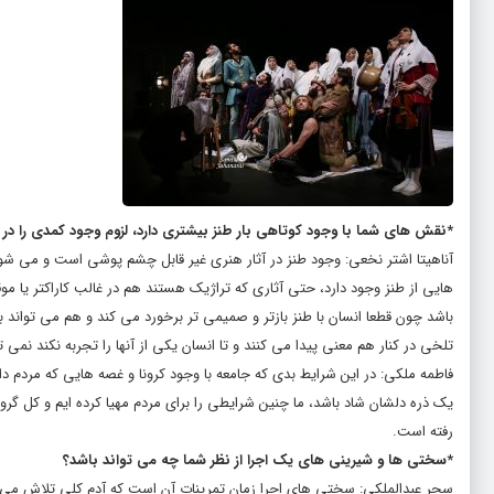
*نقش های شما با وجود کوتاهی بار طنز بیشتری دارد، لزوم وجود کمدی را در ه
آناهیتا اشتر نخعی: وجود طنز در آثار هنری غیر قابل چشم پوشی است و می شود ا
هایی از طنز وجود دارد، حتی آثاری که تراژیک هستند هم در غالب کاراکتر یا موق
باشد چون قطعا انسان با طنز بازتر و صمیمی تر برخورد می کند و هم می تواند
تلخی در کنار هم معنی پیدا می کنند و تا انسان یکی از آنها را تجربه نکند نمی ت
فاطمه ملکی: در این شرایط بدی که جامعه با وجود کرونا و غصه هایی که مردم دارن
یک ذره دلشان شاد باشد، ما چنین شرایطی را برای مردم مهیا کرده ایم و کل گرو
رفته است.
*سختی ها و شیرینی های یک اجرا از نظر شما چه می تواند باشد؟
سحر عبدالملکی: سختی های اجرا زمان تمرینات آن است که آدم کلی تلاش می