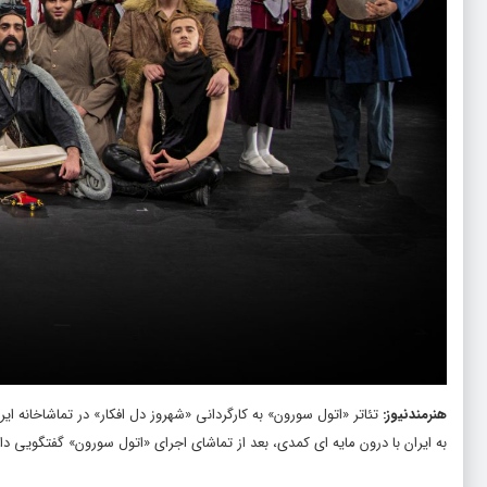
هنرمندنیوز
:
تئاتر «اتول سورون» به کارگردانی «شهروز دل افکار» در تماشاخانه 
به ایران با درون مایه ای کمدی، بعد از تماشای اجرای «اتول سورون» گفتگویی داشت