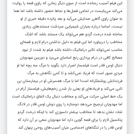
این فیلم آسیب رسانده است از سوی دیگر زمانی که راوی قصه را روایت
می‌کند می‌بایست در تمامی فصل‌ها و نماها حضور داشته باشد اما هما
به عنوان راوی گاهی صدایش می‌آید و بعد پانزده دقیقه خبری از او
نیست، اساسا درباره بمباران شیمیایی سردشت مستندهای زیادی
ساخته شده درخت گردو هم می‌تواند یک مستند باشد که اشک
مخاطب را دربیاورد اما این فیلم به دلیل نداشتن درامِ لازم و قصه‌ای
مناسب نمی‌تواند تاثیر دراماتیک داشته باشد فیلم به شدت از نبودِ
مصالح کافی در درام پردازی رنج اساسای می‌برد و دوربین مهدویان
دنبال اوس قادر است فیلمساز اصرار دارد بگوید با مرگ سه بچه اما او
مردی صبور است که فریاد نمی‌کشد و تا کمی نگاهش به مرگ
فرزندانش روشنفکرانه است! اما با مرگ همسرش او در بیمارستان بی
تابی می‌کند و فریاد‌های او یعنی باز شدن زخم‌هایش، فیلمساز آرام در
یک خط اصلی حرکت می‌کند و مخاطب دنبال یک اتفاق دراماتیک است
اما مهدویان ترجیح می‌دهد دوجنازه را روی دوش اوس قادر در لانگ
شات نشان بدهد تا مخاطب بیشتر دلسوزی کند با اینکه درخت گردو
پتانسیل لازم را برای قصه گویی دارد اما مهدویان سعی بر آن دارد که
اوس قادر را در تنگناهای احساسی میان آسیب‌های روحی پنهان کند