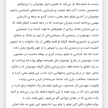
نسبت به شنیده‌ها باز می‌کند به همین دلیل مهدویان را می‌توانیم
متخصص ساخت آثار دهه شصت و بازسازی رخدادهای اجتماعی بدانیم
مهدویان در آخرین فیلم خود یعنی درخت گردو به برهه ی تاریخی
مهمی پرداخته است بمباران سردشت که در دهه شصت اتفاق افتاد که
در این بمباران تعداد زیادی از هموطنان ما فوت کردند و یا شیمیایی
شدند، مهدویان در پنجمین اثر سینمایی‌اش از توپ و تفنگ و مسائل
امنیتی و جاسوزی فاصله گرفته او قصه واقعی از یک خانواده را به تصویر
کشیده است و دردمندی یک پدر یا شوهر را به طور واضح نشان داده
است اما نقد اساسی به فیلم درخت گردو در وهله نخست در مضمون
است مهدویان در طرح موضوع مثل همیشه موفق بوده اما پرداخت او
به یک اتفاق یا حادثه فاقد درام پردازی شکل گرفته مهدویان که با شگرد
خاص خود در درام پردازی یدطولایی دارد اما در این فیلم سعی کرده با
احساسات مخاطب بازی کند اساسا جریحه‌دار کردن حسی بیننده
اولویت مهم این اثر محسوب می‌شود فیلمساز یک خانواده پنج نفره در
فیلمش دارد که در روند قصه از این خانواده فقط یک پدر می‌ماند و البته
یک دختری که در همان نوزادی گم می‌شود، راوی قصد دارد با
روایت‌های دانای کلی فیلم را جلو ببرد اما وجود این راوی به خط اصلی