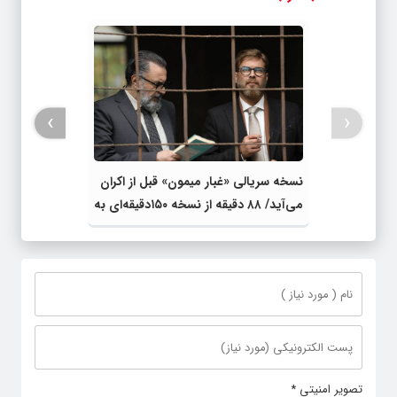
›
‹
نسخه سریالی «غبار میمون» قبل از اکران
می‌آید/ ۸۸ دقیقه از نسخه ۱۵۰دقیقه‌ای به
«فجر» رسید!
تصویر امنیتی
*