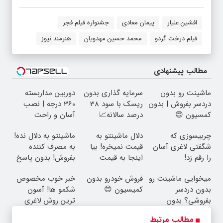
افشین علیار
پیمان معادی
جشنواره فیلم فجر
فیلم درخت گردو
محمد حسین مهدویان
هنرمند نیوز
مطالب پیشنهادی
ماشینت رو بدون
سرمایه گذاری بدون
دوربین مداربسته
دردسر بفروش | بدون
ریسک با سود 38
360 درجه | نصب
کمسیون 😍
درصد سالانه📈
آسان و راحت
چربیسوزی که
دلال ماشینتو به
ماشینتو به دلال نده!
شگفتی لاغری آسان
قیمت نمیخره! بیا
به مصرف کننده
را رقم زد!
اینجا به قیمت
بفروش! بدون پاسخ
بفروش*فقط خریدار
به یک تماس
میخوایی ماشینت رو
فروش خودرو بدون
خبر خوب مخصوص
واقعی*
بدون دردسر
کمیسیون 😍
شکمو ها! آسون
بفروشی؟ بدون
ترین روش لاغری
کمیسیون
معرفی شد
مطالب مرتبط