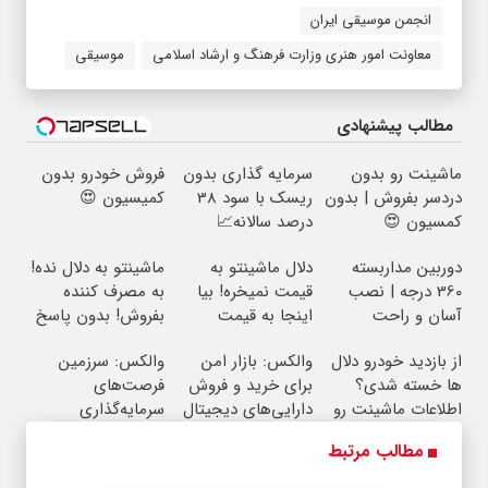
انجمن موسیقی ایران
معاونت امور هنری وزارت فرهنگ و ارشاد اسلامی
موسیقی
مطالب پیشنهادی
ماشینت رو بدون
سرمایه گذاری بدون
فروش خودرو بدون
دردسر بفروش | بدون
ریسک با سود 38
کمیسیون 😍
کمسیون 😍
درصد سالانه📈
دوربین مداربسته
دلال ماشینتو به
ماشینتو به دلال نده!
360 درجه | نصب
قیمت نمیخره! بیا
به مصرف کننده
آسان و راحت
اینجا به قیمت
بفروش! بدون پاسخ
بفروش*فقط خریدار
به یک تماس
از بازدید خودرو دلال
والکس: بازار امن
والکس: سرزمین
واقعی*
ها خسته شدی؟
برای خرید و فروش
فرصت‌های
اطلاعات ماشینت رو
دارایی‌های دیجیتال
سرمایه‌گذاری
اینجا ثبت کن
دیجیتال شما
مطالب مرتبط