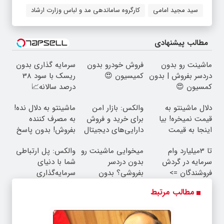
سید مجید امامی
کارگروه ساماندهی مد و لباس وزارت ارشاد
مطالب پیشنهادی
ماشینت رو بدون
فروش خودرو بدون
سرمایه گذاری بدون
دردسر بفروش | بدون
کمیسیون 😍
ریسک با سود 38
کمسیون 😍
درصد سالانه📈
دلال ماشینتو به
والکس: بازار امن
ماشینتو به دلال نده!
قیمت نمیخره! بیا
برای خرید و فروش
به مصرف کننده
اینجا به قیمت
دارایی‌های دیجیتال
بفروش! بدون پاسخ
بفروش*فقط خریدار
به یک تماس
تا 3میلیارد وام
میخوایی ماشینت رو
والکس: پل ارتباطی
واقعی*
سرمایه در گردش
بدون دردسر
شما با دنیای
فروشندگان =>
بفروشی؟ بدون
سرمایه‌گذاری
فروشگاهت رو ثبت
کمیسیون
دیجیتال
مطالب مرتبط
کن