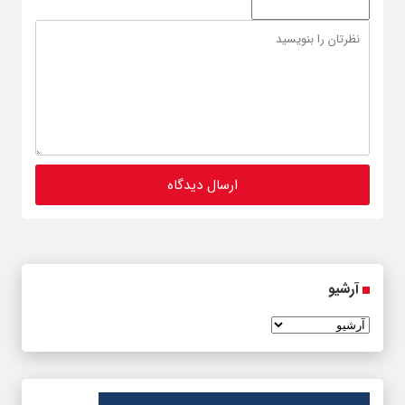
آرشیو