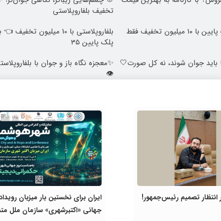
روش؟ با کارنامه به بهترین قیمت
تخفیف بلفاروپلاستی
بلفاروپلاستی پلک پایین با ۱۰ میلیون تخفیف فقط
پلک پایین 35
 باید جوان شوند، نه کل صورت🤍
✨معجزه نگاه باز و جوان با بلفاروپلاست
👁️
انتظار تصمیم رئیس‌جمهور!
ایران برای نخستین بار میزبان رویداد
جهانی «اکتبرشهری» سازمان ملل مت