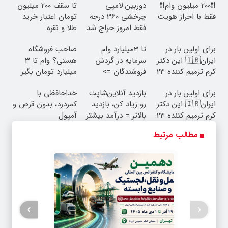
❗❗200 میلیون وام❗❗
دوربین لامپی
تا سقف 2۰۰ میلیون
فقط با احراز هویت
چرخشی 360 درجه
تومان اعتبار خرید
فقط امروز حراج شد
طلا و نقره
🔥 پرداخت درب
برای اولین بار در
تا 3میلیارد وام
صاحب فروشگاه
منزل
ایران🇮🇷 این دکتر
سرمایه در گردش
هستی؟ وام تا ۳
کرم ترمیم کننده 23
فروشندگان =>
میلیارد تومان بگیر
روزه ساخت!
فروشگاهت رو ثبت
برای اولین بار در
بازدید آنلاین‌شاپت
خداحافظی با
کن
ایران🇮🇷 این دکتر
رو زیاد کن، بازدید
کمردرد، بدون قرص و
کرم ترمیم کننده 23
بالاتر = درآمد بیشتر
آمپول
روزه ساخت!
مطالب مرتبط
›
‹