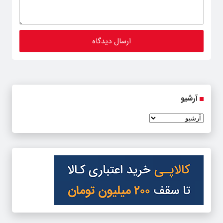
آرشیو