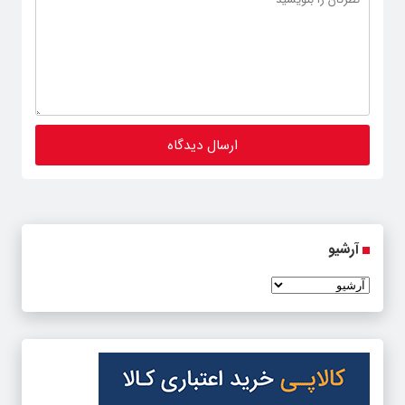
آرشیو