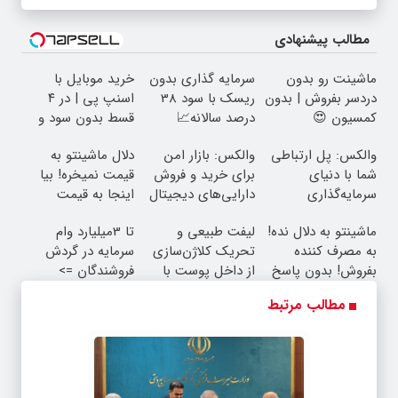
مطالب پیشنهادی
ماشینت رو بدون
سرمایه گذاری بدون
خرید موبایل با
دردسر بفروش | بدون
ریسک با سود 38
اسنپ پی | در ۴
کمسیون 😍
درصد سالانه📈
قسط بدون سود و
کارمزد!
والکس: پل ارتباطی
والکس: بازار امن
دلال ماشینتو به
شما با دنیای
برای خرید و فروش
قیمت نمیخره! بیا
سرمایه‌گذاری
دارایی‌های دیجیتال
اینجا به قیمت
دیجیتال
بفروش*فقط خریدار
ماشینتو به دلال نده!
لیفت طبیعی و
تا 3میلیارد وام
واقعی*
به مصرف کننده
تحریک کلاژن‌سازی
سرمایه در گردش
بفروش! بدون پاسخ
از داخل پوست با
فروشندگان =>
به یک تماس
24ماه ماندگاری ✅
فروشگاهت رو ثبت
مطالب مرتبط
جوان شو
کن