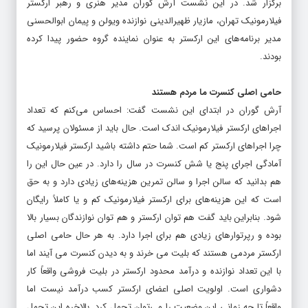
برگزار شد. در این نشست آرش گوران مدیر هنری و رهبر ارکستر
فیلارمونیک تهران، مازیار ظهیرالدینی نوازنده ویولن و پیمان ابوالحسنی
مدیر برنامه‌های این ارکستر به عنوان نماینده گروه حضور پیدا کرده
بودند.
حامی اصلی کنسرت ما مردم هستند
آرش گوران در ابتدای این نشست گفت: احساس می‌کنم که تعداد
اجراهای ارکستر فیلارمونیک اندک است. حال باید از مسئولان پرسید که
چرا اجراهای ارکستر کم است. شما حتم داشته باشید ارکستر فیلارمونیک
آمادگی اجرای پنج یا شش کنسرت در سال را دارد. در عین حال این را
هم بدانید که سالن اجرا و سالن تمرین هزینه‌های زیادی دارد و به حق
است که این هزینه‌های برای ارکستر فیلارمونیک کم و یا کاملاً رایگان
شود. بنابراین باید گفت هم توان ارکستر و هم توان نوازندگان بسیار بالا
بوده و رپرتوارهای زیادی هم برای اجرا دارد. به هر حال حامی اصلی
ارکستر مردمی هستند که بلیت می خرند و به دیدن کنسرت می آیند اما
با این تعداد نوازنده و درآمد محدود ارکستر در بلیت فروشی واقعاً کار
دشواری است. اولویت اصلی اعضای ارکستر کسب درآمد نیست اما
واقعاً تا چه زمانی این وضعیت را می‌توان تحمل کرد. بالاخره این تحمل