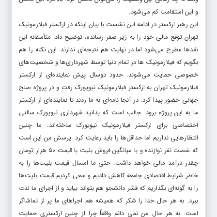
و این استقامت کم می‌شود.
این رهبر ارکستر در ادامه این نشست با بیان اینکه در ارکستر فیلارمونیک
تهران توقع مالی خود را به زیر صفر رسانده، توضیح داد: متأسفانه این
نقدها مطرح می‌شود اما در نهایت هم نتیجه‌ای ندارند. این نکته را هم
بگویم که فیلارمونیک ها در تمام دنیا توسط شهرداری‌ها و شخصیت‌های
خصوصی حمایت می‌شوند. حدود دوسال پیش نماینده‌ای از ارکستر
فیلارمونیک تهران به ارکستر فیلارمونیک نیویورک رفت و در پروژه صلح
جهانی حضور پیدا کرد. در آنجا نامه‌ای به ما زدند تا نماینده‌ای از ارکستر
ما به این پروژه برود. جالب است که بدانید شهرداری نیویورک سالنی
اختصاصی برای ارکستر فیلارمونیک نیویورک ساخته‌اند. ما چنین
انتظارهایی نداریم اما حداقل‌ها را باید رعایت کرد. پرسش من این است
که شصت نفر نوازنده و با میانگین فروش بلیت با قیمت ۵۰ هزار تومان
چقدر درآمد مالی خواهد داشت. حتی ما امسال قیمت بلیت‌ها را به
خاطر شرایط اقتصادی جامعه کاهش دادیم و سعی کردیم قیمت بلیت‌ها
را به گونه‌ای بگذاریم که قشر دانشجو هم بتواند بیاید و از اجرای ما لذت
ببرد. به هر حال خدا را شکر که همیشه هم اجراهای ما پر از تماشاگر
است. به هر حال من نمی دانم واقعاً چرا از چنین ارکستری حمایت