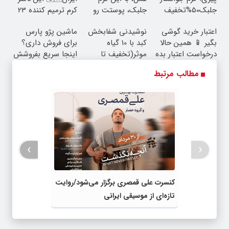
جلبک50%تخفیف
جلبک، پوستت رو
کرم ترمیم کننده 23
جوان کن
روزه ساخت!
اعتبار خرید گوشی
نوشیدنی شفابخش
ماشین پژو پارس
بگیر 📱 همین حالا
کبد با 10 گیاه
برای فروش داری؟
درخواست اعتبار بده
موثر(تخفیف تا
اینجا سریع بفروشش
🎯
امشب)
مطالب مرتبط
›
‹
کنسرت علی قمصری برگزار می‌شود/روایت
تازه‌ای از موسیقی ایرانی