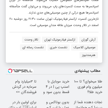
سمت اسپانسرهای خصوصی حمایت می‌شوند. متأسفانه در ایران
اسپانسرها به سمت کنسرت‌های پاپ می‌روند و می‌توان گفت متأسفانه
اسپانسرها هیچ درکی از چنین موسیقی‌های جدی ندارند.
تازه‌ترین کنسرت ارکستر فیلارمونیک تهران ساعت ۲۱:۳۰ روز دوشنبه ۲۰
اسفند در تالار وحدت میزبان علاقه مندان موسیقی است.
آرش گوران
ارکستر فیلارمونیک تهران
تالار وحدت
موسیقی کلاسیک
نشست خبری
نشست رسانه ای
هنرمندنیوز
مطالب پیشنهادی
طلا میخوای؟ تا 100
خرید موبایل با
تا 3میلیارد وام
میلیون وام فوری
اسنپ پی | در ۴
سرمایه در گردش
خرید طلا‼️
قسط بدون سود و
فروشندگان =>
کارمزد!
فروشگاهت رو ثبت
نجات دهنده شما از
بدون بوتاکس و
برای اولین بار در
کن
پیری! کرم جوانساز
عمل، با این کرم
ایران🇮🇷 این دکتر