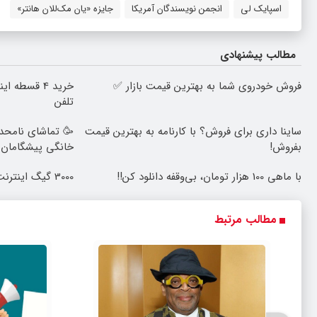
اسپایک لی
انجمن نویسندگان آمریکا
جایزه «یان مک‌للان هانتر»
مطالب پیشنهادی
فروش خودروی شما به بهترین قیمت بازار ✅
خرید 4 قسطه
تلفن
ساینا داری برای فروش؟ با کارنامه به بهترین قیمت
🥳 تماشای نامحدو
بفروش!
خانگی پیشگامان ف
با ماهی 100 هزار تومان، بی‌وقفه دانلود کن!!
3000 گیگ اینترنت؛ فقط ماهی 100 هزار تومان
مطالب مرتبط