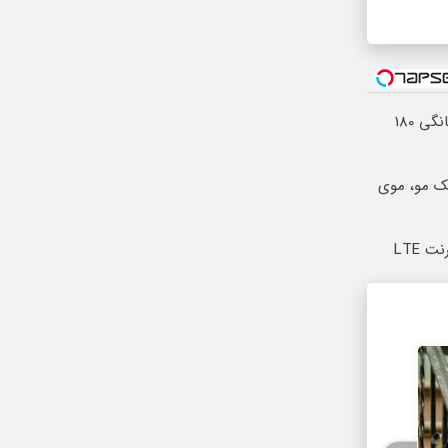
⏳فرصت محدود!! 3000گیگ اینترنت خانگی 180
 و هر بانک مو، موی
بدون پیش پرداخت در 4 قسط ✅ اینترنت LTE