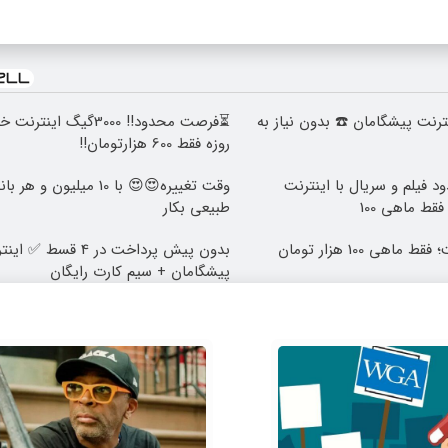
 اینترنت پیشگامان ☎️ بدون نیاز به
روزه فقط 600 هزارتومان!!
د فیلم و سریال با اینترنت
وقت تغییره😍😍 با 10 میلیون
قط ماهی 100
طبیعی بکار
پیشگامان + سیم کارت رایگان