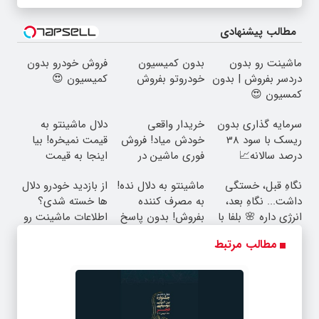
مطالب پیشنهادی
ماشینت رو بدون
بدون کمیسیون
فروش خودرو بدون
دردسر بفروش | بدون
خودروتو بفروش
کمیسیون 😍
کمسیون 😍
سرمایه گذاری بدون
خریدار واقعی
دلال ماشینتو به
ریسک با سود 38
خودش میاد! فروش
قیمت نمیخره! بیا
درصد سالانه📈
فوری ماشین در
اینجا به قیمت
همراه مکانیک
بفروش*فقط خریدار
نگاهِ قبل، خستگی
ماشینتو به دلال نده!
از بازدید خودرو دلال
واقعی*
داشت... نگاهِ بعد،
به مصرف کننده
ها خسته شدی؟
انرژی داره 🌸 بلفا با
بفروش! بدون پاسخ
اطلاعات ماشینت رو
25% تخفیف
به یک تماس
اینجا ثبت کن
مطالب مرتبط