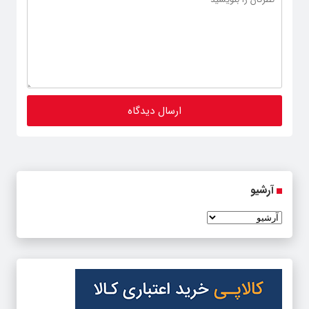
آرشیو