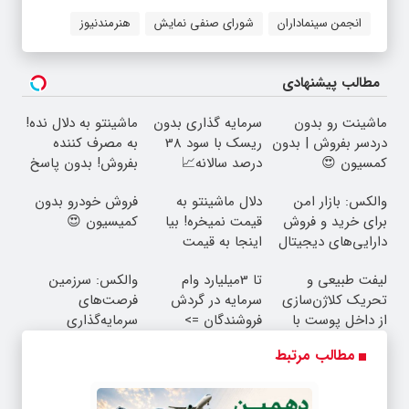
انجمن سینماداران
شورای صنفی نمایش
هنرمندنیوز
مطالب پیشنهادی
ماشینت رو بدون
سرمایه گذاری بدون
ماشینتو به دلال نده!
دردسر بفروش | بدون
ریسک با سود 38
به مصرف کننده
کمسیون 😍
درصد سالانه📈
بفروش! بدون پاسخ
به یک تماس
والکس: بازار امن
دلال ماشینتو به
فروش خودرو بدون
برای خرید و فروش
قیمت نمیخره! بیا
کمیسیون 😍
دارایی‌های دیجیتال
اینجا به قیمت
بفروش*فقط خریدار
لیفت طبیعی و
تا 3میلیارد وام
والکس: سرزمین
واقعی*
تحریک کلاژن‌سازی
سرمایه در گردش
فرصت‌های
از داخل پوست با
فروشندگان =>
سرمایه‌گذاری
24ماه ماندگاری ✅
فروشگاهت رو ثبت
دیجیتال شما
مطالب مرتبط
جوان شو
کن