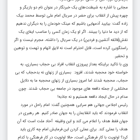
مجابی با اشاره به شیطنت‌های یک خبرنگار در عنوان نام دو بازیگر و
چهره پیش از انقلاب برای حضر در سریال امام علی توسط محمد بیک
زاده گفت: بیایید آدمهایی باشیم که عینک خودمان را به دیگران ندهیم
که از دید ما دنیا را ببینند. اگر او یک زمان کسی را مناسب ایفای یک
نقش(فائقه آتشین و فردین) در یک سریال را داشته، مجرم نیست و اگر
راستگویی کرده است، قابل احترام است نه لایق اتهام و تهمت و توهین
و تحقیر.
وی با تاکید براینکه بعداز پیروزی انقلاب افراد بی حجاب بسیاری، به
خواسته خود محجبه شدند، افزود: بسیاری از زنهای نه بدحجاب که بی
حجاب، محجبه شدند اما امروز بسیاری از زنهای محجبه ما به دلایل
مختلفی از جمله دافعه های موجود در جامعه بی حجاب شدند. چون
مدام در حال ایجاد دافعه هستیم و نه جاذبه!
رئیس اجلاس جهانی هم سرایی همچنین گفت: امام راحل در مورد
انقلاب فرمودند که باید انقلابمان را به جهان صادر کنیم. هر رهبری در
جهان فقط هدف را اعلام می کند و این وظیفه آحاد ملت است که آن
هدف را عملی کند. برای عملی کردن این فرمایش امام چه کاری باید
کرد؟ اولویت با کار فرهنگی است، حالا اولویت در کار فرهنگی با کدام