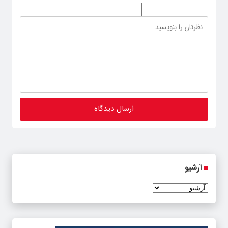
آرشیو