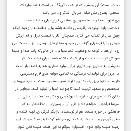
بخش است؟ آن بخشی که از همه تاثیرگذار تر است قطعاً تولیدات
سمعی، بصری مثل فیلم، سریال، تئاتر و… می باشد.
وی افزود: صدا و سیما جمهوری اسلامی ایران برای حفظ و جذب
مخاطب باید تولیدات باکیفیتی داشته باشد ولی متاسفانه با وجود اینکه
چهل سال از انقلاب می گذرد، همچنان آثار با کیفیت نازل و کم ارزش
جهانی را با قیمتهای گزاف می خرد و مقدار قابل توجهی ارز از دست می
رود، آن‌هم با توجه به وضعیت تحریمها و … در حالی‌که باید صدا و سیما
خودش تولید با کیفیت و ارزشمند داشته باشد. برای تولید یک اثر
نمایشی به سناریو نیاز داریم. برای تولید سناریو هم به قصه نیاز است.
ما امروز برای تولیدات فرهنگی به تمامی مولفه های لازم دسترسی
داریم اما تنها چیزی‌که نداریم دقیقا همین سناریو است. ما باید نیروهای
متخصص و متعهد تربیت کنیم تا بتوانند اینها را تولید کنند. مجابی در
پایان گفت: من برای مبارزه با دروغگویی و نشر صداقت و درستی در
سینما فراخونی خواهم داد و طی آن از بسیاری از علاقمندان به کار
فرهنگی در حوزه سینما اعم از نویسنده، بازیگر،کارگردان، تهیه کننده و
حتی گریمور و … دعوت به همکاری خواهم کرد تا بتوانم ذره‌ای ‌در این
زمینه مثبت واقع شوم. امیدوارم بتوانم به این هدف مثبت نائل شوم.