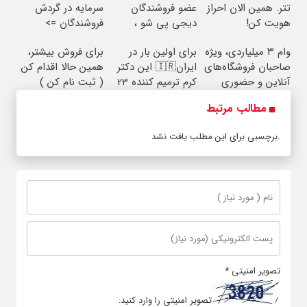
تتر. همین الان احراز
عضو فروشندگان
سرمایه در گردش
هویت کن!
دیجی پی شو ،
فروشندگان =>
فروش رو بالا ببر
فروشگاهت رو ثبت
وام ۳ میلیاردی، ویژه
برای اولین بار در
برای فروش بیشتر،
کن
صاحبان فروشگاه‌های
ایران🇮🇷 این دکتر
همین حالا اقدام کن
آنلاین و حضوری
کرم ترمیم کننده 23
( ثبت نام کن )
روزه ساخت!
مطالب مرتبط
برچسبی برای این مطلب یافت نشد.
تصویر امنیتی
*
تصویر امنیتی را وارد کنید: