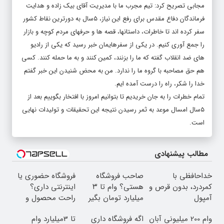
مجابی تصریح کرد: تیم مجرب ما با مدیریت آقای بیک زاده و هدایت
فرماندگان دفاع مقدس برای رفع این نیاز، ۵سال به دورترین نقاط کشور
سفر کرده اند تا خاطرات، داستانها، قصه ها و حرفهای مردم کوچه و بازار
را جمع آوری کنیم. در یکی از سفرهایمان خبر رسید که یکی از رادیو
های ضد انقلاب گفته که ما را بزنند، کمین کنند و به ما حمله کنند. کسی
هم حق مصاحبه با گروه ما را ندارد. من به محض شنیدن این خبر گفتم
خدا را شکر، راه را درست آمده ایم.
تمام خطرات را به جان خریدیم تا بتوانیم امروز با افتخار بگوییم بعد از
۵سال امسال موعد به ثمر رسیدن نتیجه این تحقیقات و تولیدات نهایی
است.
مطالب پیشنهادی
خداحافظی با
صاحب فروشگاه
فروشگاه حضوری یا
کمردرد، بدون قرص و
هستی؟ وام تا ۳
اینترنتی داری؟
آمپول
میلیارد تومان بگیر
راحت محصول و
خدماتت رو بفروش
وام 200 میلیونی آبان
اگه فروشگاه داری
تا 3میلیارد وام