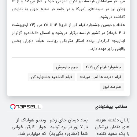
می، در سینماهای فرانسه نیز اکران عمومی خود را آغاز می‌کند و از ۱۴
ژوئن نیز در سینماهای آمریکا و در ادامه در سطح جهان به نمایش
گذاشته می‌شود.
هفتاد و دومین جشنواره فیلم کن از تاریخ ۱۴ تا ۲۵ می (۲۴ اردیبهشت
تا ۴ خرداد) در کشور فرانسه برگزار می‌شود و امسال «الخاندرو گونزالز
ایناریتو» کارگردان برنده اسکار مکزیکی ریاست هیأت داوران بخش
رقابتی را بر عهده دارد.
جشنواره فیلم کن 2019
جیم جارموش
فیلم «مرده ها نمی میرند»
فیلم افتتاحیه جشنواره کن
هنرمند نیوز
مطالب پیشنهادی
پایان دغدغه هزینه
پماد درمان جای زخم
ویدیو هولناک از
های دندان پزشکی
در ۷ روز در یزد تولید
جوان کارتن خوابی
با پک سفید کننده
شد! (مشاوره بگیرید)
که میلیاردر شد.