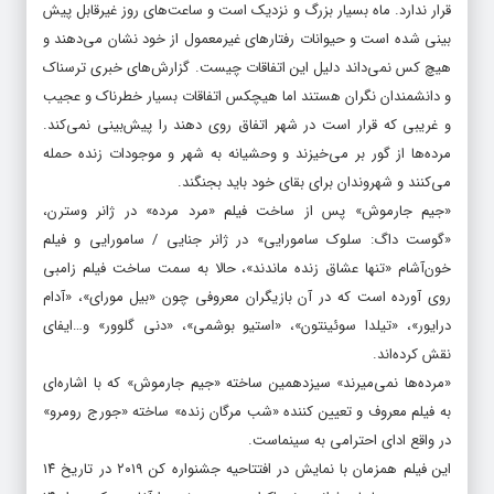
قرار ندارد. ماه بسیار بزرگ و نزدیک است و ساعت‌های روز غیرقابل پیش
بینی شده است و حیوانات رفتارهای غیرمعمول از خود نشان می‌دهند و
هیچ کس نمی‌داند دلیل این اتفاقات چیست. گزارش‌های خبری ترسناک
و دانشمندان نگران هستند اما هیچکس اتفاقات بسیار خطرناک و عجیب
و غریبی که قرار است در شهر اتفاق روی دهند را پیش‌بینی نمی‌کند.
مرده‌ها از گور بر می‌خیزند و وحشیانه به شهر و موجودات زنده حمله
می‌کنند و شهروندان برای بقای خود باید بجنگند.
«جیم جارموش» پس از ساخت فیلم «مرد مرده» در ژانر وسترن،
«گوست داگ: سلوک سامورایی» در ژانر جنایی / ‏سامورایی‬ و فیلم
خون‌آشام «تنها عشاق زنده ماندند»، حالا به سمت ساخت فیلم زامبی
روی آورده است که در آن بازیگران معروفی چون «بیل مورای»، «آدام
درایور»، «تیلدا سوئینتون»، «استیو بوشمی»، «دنی گلوور» و…ایفای
نقش کرده‌اند.
«مرده‌ها نمی‌میرند» سیزدهمین ساخته «جیم جارموش» که با اشاره‌ای
به فیلم معروف و تعیین کننده «شب مرگان زنده» ساخته «جورج رومرو»
در واقع ادای احترامی به سینماست.
این فیلم همزمان با نمایش در افتتاحیه جشنواره کن ۲۰۱۹ در تاریخ ۱۴