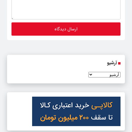
آرشیو