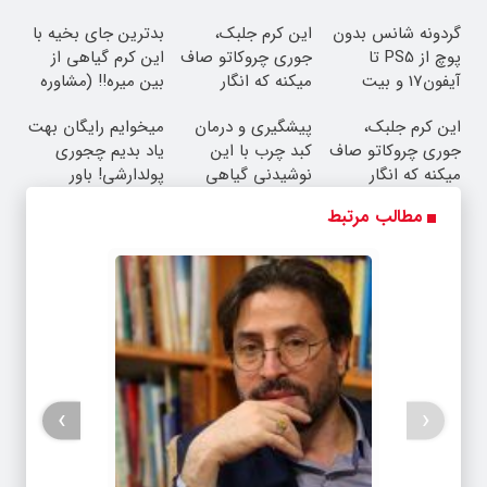
خانگی
آموزش رایگان
گردونه شانس بدون
این کرم جلبک،
بدترین جای بخیه با
پوچ از PS5 تا
جوری چروکاتو صاف
این کرم گیاهی از
آیفون17 و بیت
میکنه که انگار
بین میره‼️ (مشاوره
کوین 🔥
بوتاکس کردی!
رایگان)
این کرم جلبک،
پیشگیری و درمان
میخوایم رایگان بهت
(تخفیف ویژه)
جوری چروکاتو صاف
کبد چرب با این
یاد بدیم چجوری
میکنه که انگار
نوشیدنی گیاهی
پولدارشی! باور
بوتاکس کردی!
نداری امتحانش
مطالب مرتبط
(تخفیف ویژه)
مجانیه
›
‹