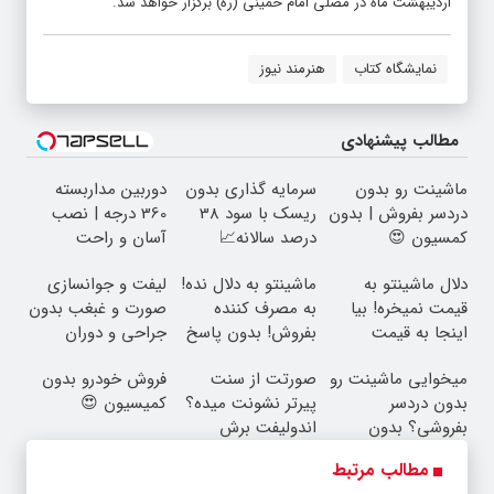
اردیبهشت ماه در مصلی امام خمینی (ره) برگزار خواهد شد.
نمايشگاه كتاب
هنرمند نیوز
مطالب پیشنهادی
ماشینت رو بدون
سرمایه گذاری بدون
دوربین مداربسته
دردسر بفروش | بدون
ریسک با سود 38
360 درجه | نصب
کمسیون 😍
درصد سالانه📈
آسان و راحت
دلال ماشینتو به
ماشینتو به دلال نده!
لیفت و جوانسازی
قیمت نمیخره! بیا
به مصرف کننده
صورت و غبغب بدون
اینجا به قیمت
بفروش! بدون پاسخ
جراحی و دوران
بفروش*فقط خریدار
به یک تماس
نقاهت ✨
میخوایی ماشینت رو
صورتت از سنت
فروش خودرو بدون
واقعی*
بدون دردسر
پیرتر نشونت میده؟
کمیسیون 😍
بفروشی؟ بدون
اندولیفت برش
کمیسیون
می‌گردونه 🔰
مطالب مرتبط