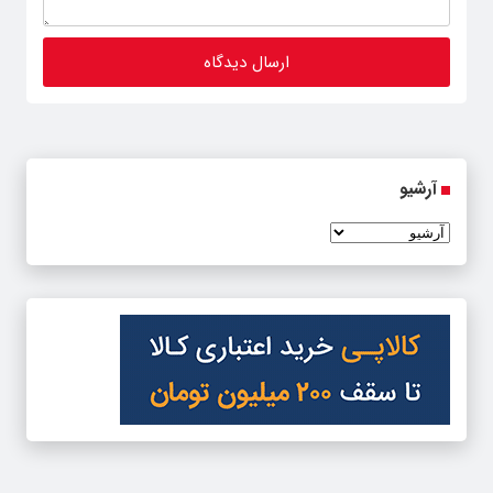
آرشیو