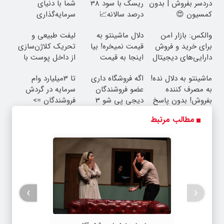
دردسر بفروش | بدون
ریسک با سود 38
شما با دنیای
کمسیون 😍
درصد سالانه📈
سرمایه‌گذاری
دیجیتال
والکس: بازار امن
دلال ماشینتو به
لیفت طبیعی و
برای خرید و فروش
قیمت نمیخره! بیا
تحریک کلاژن‌سازی
دارایی‌های دیجیتال
اینجا به قیمت
از داخل پوست با
بفروش*فقط خریدار
24ماه ماندگاری ✅
ماشینتو به دلال نده!
اگه فروشگاه داری
تا 3میلیارد وام
واقعی*
جوان شو
به مصرف کننده
عضو فروشندگان
سرمایه در گردش
بفروش! بدون پاسخ
دیجی پی شو 3
فروشندگان =>
به یک تماس
میلیارد وام بگیر
فروشگاهت رو ثبت
مطالب مرتبط
کن
›
‹