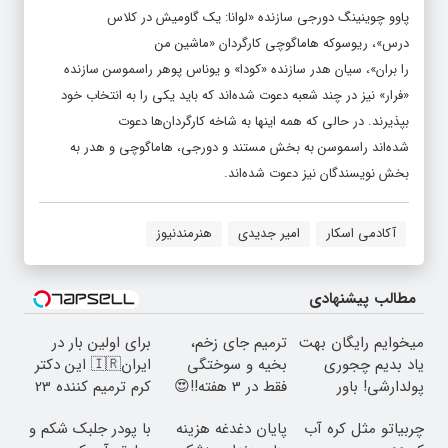
پاوو چوینینگ دورجی سازنده «لوانا: یک گاومیش در کلاس
درس»، ریوسوکه هاماگوچی کارگردان «ماشین من
را بران»، سیان هدر سازنده «کودا» و یوناس پوهر راسموسن سازنده
«فرار» نیز در چند شعبه دعوت شده‌اند که باید یکی را به انتخاب خود
بپذیرند. در حالی که همه اینها به شاخه کارگردان‌ها دعوت
شده‌اند راسموسن به بخش مستند و دورجی، هاماگوچی و هدر به
بخش نویسندگان نیز دعوت شده‌اند.
آکادمی اسکار
امیر جدیدی
هنرمندنیوز
مطالب پیشنهادی
میخوایم رایگان بهت
ترمیم جای زخم،
برای اولین بار در
یاد بدیم چجوری
بخیه و سوختگی
ایران🇮🇷 این دکتر
پولدارشی! باور
فقط در 3 هفته!!😍
کرم ترمیم کننده 23
نداری امتحانش
روزه ساخت!
چربیاتو مثل کره آب
پایان دغدغه هزینه
با پودر جلبک شکم و
مجانیه