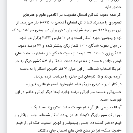
حضور دارد.
اگر همه دعوت شدگان امسال عضویت در آکادمی علوم و هنرهای
تصویری را بپذیرند تعداد کل اعضای آکادمی به
۱۰۶۶۵
نفر می‌رسد. از
این میان
۹۸۸۵
نفر واجد شرایط رای دادن برای دور بعدی خواهند بود که
نود و پنجمین دوره اسکار است و در ۱۲ مارس
۲۰۲۳
برگزار می‌شود.
در میان دعوت شدگان
۲۰۲۰
شمار زنان بیشتر شده و ۴۴ درصد دعوت
شدگان زن هستند. ۳۷ درصد از دعوت شدگان نیز متعلق به اقلیت‌های
قومی نژادی هستند و ۵۰ درصد دعوت شدگان از ۵۳ کشور دیگر به جز
آمریکا انتخاب شده‌اند. از این میان ۷۱ نفر نامزدی اسکار را به دست
آورده بودند و ۱۵ نفرشان این جایزه را دریافت کرده بودند.
در کنار امیر جدیدی بازیگر فیلم «قهرمان» اصغر فرهادی، فیروزه
خسروانی مستندساز ایرانی برنده جایزه ایدفا دیگر ایرانی حاضر در این
فهرست است.
آریانا دیبوسی بازیگر فیلم «وست ساید استوری» اسپیلبرگ،
توری کوتسور بازیگر «کودا» هر دو برنده اسکار شده‌اند. جسی باکلی از
فیلم «دختر گمشده»، جسی پلیموندز و کودی اسمیت-مک فی از فیلم
«قدرت سگ» نیز در میان نامزدهای امسال جای داشتند.