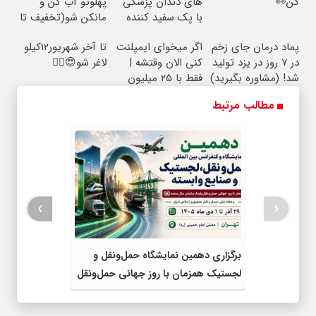
کن👀
های دندان پزشکی
پهلوتو آب کن و
با پک سفید کننده
مانکن شو(تخفیف تا
خانگی
امشب)
پماد درمان جای زخم
اگر میخوای ایمپلنت
تا آخر شهریور12کیلو
در ۷ روز در یزد تولید
کنی الان وقتشه |
لاغر شو😍👌🏻
شد! (مشاوره بگیرید)
فقط با ۲۵ میلیون
تومان!!!
مطالب مرتبط
›
‹
برگزاری دهمین نمایشگاه حمل‌ونقل و
لجستیک همزمان با روز جهانی حمل‌ونقل
پایدار سازمان ملل متحد