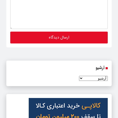
آرشیو