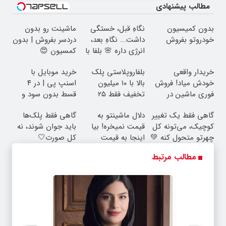
مطالب پیشنهادی
بدون کمیسیون
نگاهِ قبل، خستگی
ماشینت رو بدون
خودروتو بفروش
داشت... نگاهِ بعد،
دردسر بفروش | بدون
انرژی داره 🌸 بلفا با
کمسیون 😍
25% تخفیف
خریدار واقعی
بلفاروپلاستی پلک
خرید موبایل با
خودش میاد! فروش
بالا با ۱۰ میلیون
اسنپ پی | در ۴
فوری ماشین در
تخفیف فقط ۲۵
قسط بدون سود و
همراه مکانیک
میلیون ✅
کارمزد!
گاهی فقط یک تغییر
دلال ماشینتو به
گاهی فقط پلک‌ها
کوچیک، می‌تونه کل
قیمت نمیخره! بیا
باید جوان شوند، نه
چهرتو متحول کنه 💚
اینجا به قیمت
کل صورت🤍
تغییر طبیعی
بفروش*فقط خریدار
نتیجه‌ای طبیعی
مطالب مرتبط
واقعی*