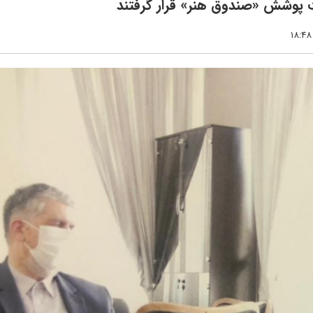
ت پوشش «صندوق هنر» قرار گرفتند