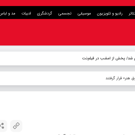
ئاتر
رادیو و تلویزیون
موسیقی
تجسمی
گردشگری
ادبیات
مد و لباس
لام شد/ پخش از امشب در فیلم‌نت
هنر» قرار گرفتند