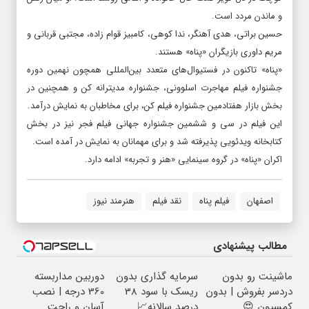
و ماندن مردد است.
حسین براتی، هدی آهنگر، ندا کوهی، کامبیز قوام زاده، مجتبی قربانی و
مریم داوری بازیگران «پناه» هستند.
«پناه» تاکنون در فستیوال‌های متعدد بین‌المللی همچون نهمین دوره
جشنواره فیلم مهاجرت اسلوونی، جشنواره مدیترانه کن و همچنین در
بخش بازار هفتادمین جشنواره فیلم کن، برای مخاطبان به نمایش درآمد.
این فیلم در سی و ششمین جشنواره جهانی فیلم فجر نیز در بخش
کتابخانه ویدئویی پذیرفته شد و برای مهمانان به نمایش در آمده است.
اکران «پناه» در گروه سینمایی «هنر و تجربه» ادامه دارد.
اصفهان
فیلم پناه
نقد فیلم
هنرمند نیوز
مطالب پیشنهادی
ماشینت رو بدون
سرمایه گذاری بدون
دوربین مداربسته
دردسر بفروش | بدون
ریسک با سود 38
360 درجه | نصب
کمسیون 😍
درصد سالانه📈
آسان و راحت