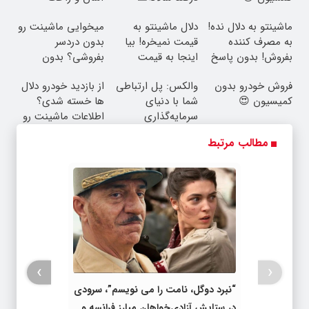
ماشینتو به دلال نده!
دلال ماشینتو به
میخوایی ماشینت رو
به مصرف کننده
قیمت نمیخره! بیا
بدون دردسر
بفروش! بدون پاسخ
اینجا به قیمت
بفروشی؟ بدون
به یک تماس
بفروش*فقط خریدار
کمیسیون
فروش خودرو بدون
والکس: پل ارتباطی
از بازدید خودرو دلال
واقعی*
کمیسیون 😍
شما با دنیای
ها خسته شدی؟
سرمایه‌گذاری
اطلاعات ماشینت رو
دیجیتال
اینجا ثبت کن
مطالب مرتبط
›
‹
“نبرد دوگل، نامت را می نویسم”، سرودی
در ستایش آزادی‌خواهان مبارز فرانسه و