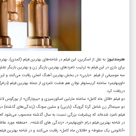
هنرمندنیوز
:
به نقل از اسکرین، این فیلم در شاخه‌های بهترین فیلم (کمدی)، بهتری
برای بازی در این فیلم به ترتیب نامزدهای بهترین بازیگر زن و بهترین بازیگر ن
سه موسیقی از فیلم «باربی» در بخش بهترین آهنگ اصلی رقابت می‌کنند و این
«اوپنهایمر» ساخته کریستوفر نولان هم هشت نامزدی از جمله بهترین فیلم (درام)، 
دریافت کرد.
دو فیلم «قاتل ماه کامل» ساخته مارتین اسکورسیزی و «بیچارگان» از یورگوس لانتیموس هم ۷ نامزدی در جوایز گلدن گلوب
دو سینماگر زن شامل گرتا گرویگ (باربی) و سلین سونگ (زندگی‌های گذشته) در شا
فیلم نامزد شده‌اند که پیشرفت بزرگی نسبت به سال گذشته محسوب می‌شود که هی
در شاخه بهترین فیلم درام «اوپنهایمر»، «زندگی های گذشته»، «منطقه مورد علاقه
«آناتومی یک سقوط» و «قاتلان ماه کامل» رقابت می‌کنند و در شاخه بهترین فیلم