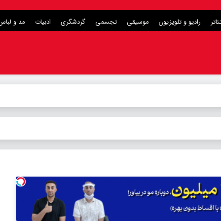
ئاتر
رادیو و تلویزیون
موسیقی
تجسمی
گردشگری
ادبیات
مد و لباس