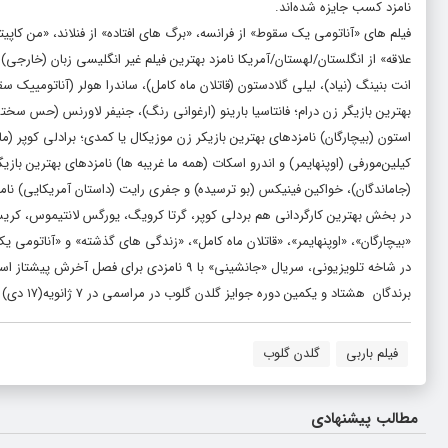
نامزد کسب جایزه شده‌اند.
فیلم های «آناتومی یک سقوط» از فرانسه، «برگ های افتاده» از فنلاند، «من کاپیتا
علاقه» از انگلستان/لهستان/آمریکا نامزد بهترین فیلم غیر انگلیسی زبان (خارجی
انت بنینگ (نیاد)، لیلی گلادستون (قاتلان ماه کامل)، ساندرا هولر (آناتومییک 
بهترین بازیگر زن درام؛ فانتاسیا بارینو (ارغوانی رنگ)، جنیفر لاورنس (حس سختی
استون (بیچارگان) نامزدهای بهترین بازیکر زن موزیکال یا کمدی؛ برادلی کوپر (مای
کیلین‌مورفی (اوپنهایمر) و اندرو اسکات (همه ما غریبه ها) نامزدهای بهترین بازی
(جاماندگان)، خواکین فینیکس (بو ترسیده) و جفری رایت (داستان آمریکایی) نامز
در بخش بهترین کارگردانی هم بردلی کوپر، گرتا کرویگ، یورگس لانتیموس، کریس
«بیچارگان»، «اوپنهایمر»، «قاتلان ماه کامل»، «زندگی های گذشته» و «آناتومی ی
در شاخه تلویزیونی، سریال «جانشینی» با ۹ نامزدی برای فصل آخرش پیشتاز است، در حالی که «خرس» و «قتل فقط در ساختمان» هر دو پنج نامزدی کسب کردند.
برندگان هشتاد و یکمین دوره جوایز گلدن گلوب در مراسمی در ۷ ژانویه(۱۷ دی) در لس آنجلس معرفی خواهند شد.
فیلم باربی
گلدن گلوب
مطالب پیشنهادی