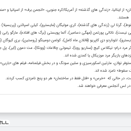
ن» از ایتالیا، «زندگی های گذشته» از آمریکا/کره جنوبی، «انجمن برف» از اسپانیا و «من
) هستند.
سقوط)، گرتا لی (زندگی های گذشته)، کری مولیگان (مایسترو)، کیلی اسپائنی (پریسیلا) 
 نیست)، ناتالی پورتمن (مهگی دسامبر)، آلما پویستی (برگ های افتاده)، مارگو رابی (با
سترو)، لئوناردو دی کاپریو (قاتلان ماه کامل)، کولمن دومینگو (روستین)، بری کیوگان (س
گر مرد درام؛ نیکلاس کیج (سناریو رویا)، تیموتی چالامات (وونکا)، مت دمون (ایر)، پل ج
دهای بازیگر مرد موزیکال یا کمدی شده اند.
توفر نولان، مارتین اسکورسیزی و سلین سونگ و در بخش فیلمنامه، فیلم های «باربی»،
ک سقوط» نامزد شده اند.