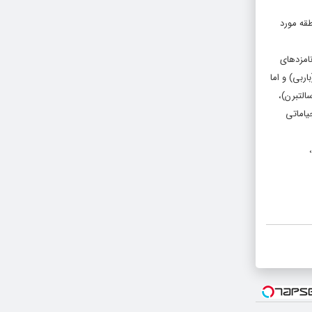
طقه مورد
نامزدهای
ربی) و اما
التبرن)،
یاماتی