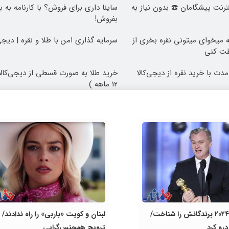
 اینترنت پیشگامان ☎️ بدون نیاز به
ساینا داری برای فروش؟ با کارنامه به 
بفروش!
که میخوای میتونی نقره بخری از
سرمایه گذاری امن با طلا و نقره | دیجی
ظت کنی
مدت با خرید نقره از دیجی‌کالا
خرید طلا به صورت قسطی از دیجی‌کالا
12 ماهه )
گلدن گلوب ۲۰۲۴ برندگانش را شناخت/
لبنان و کویت «باربی» را راه ندادند/ د
درو کرد
ترویج همجنس‌گرایی