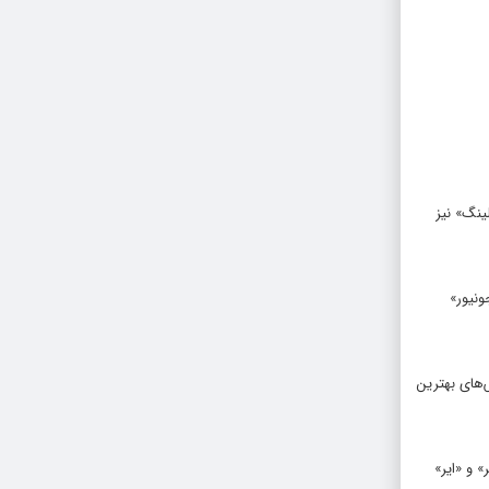
ینگ» نیز
ونیور»
‌های بهترین
 و «ایر»