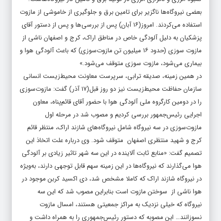
بعضی نیروگاه‌ها ناگزیر برای تامین برق و جلوگیری از خاموشی از مازوت
استفاده می‌کردند. امروز(۱۶ آبان) پس از بررسی‌ها و پس از دستور آقای
پزشکیان به دلیل آلودگی خاص در مناطق اراک، کرج و اصفهان ناشی از
مازوت سوزی (حدود ۱۶ میلیون تن مازوت‌سوزی) که باعث آلودگی هوا و
بیماری می‌شود، مازوت سوزی متوقف می‌شود.»
در همین زمینه، صدیقه ترابی، سرپرست معاونت محیط‌زیست انسانی
سازمان حفاظت محیط‌زیست نیز دو روز قبل(۱۷ آذر) گفت: مازوت‌سوزی
را در دومین کارگروه ملی آلودگی هوا با حضور آقای قائم‌پناه، معاون
اجرایی رئیس‌جمهور بررسی کردیم و مصوب شد در مرحله اول
مازوت‌سوزی در سه نیروگاه شامل نیروگاه‌های شازند اراک، منتظر قائم
کرج و شهید منتظری اصفهان متوقف شود. وی درباره علت اتخاذ این
تصمیم گفت: «منابع ثابت آلاینده در این سه شهر تاثیر زیادی بر آلودگی
هوا می‌گذارند که نیروگاه‌ها در این زمینه سهم قابل توجهی دارند، به‌ویژه
در نیروگاه شازند اراک که کاملا مشخص شد، دی اکسید کربن موجود در
هوا ناشی از سوختن مازوت است بنابراین مصوب شد که این سه
نیروگاه که خیلی نزدیک به مراکز جمعیتی هستند، امسال مازوت
نسوزانند… این مصوبه که دستور رئیس‌جمهوری را به همراه داشت و