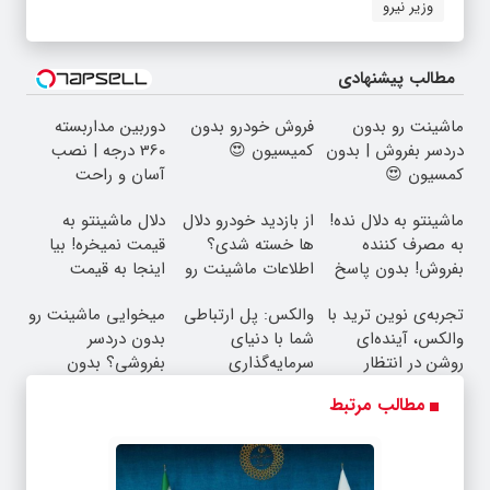
وزیر نیرو
مطالب پیشنهادی
ماشینت رو بدون
فروش خودرو بدون
دوربین مداربسته
دردسر بفروش | بدون
کمیسیون 😍
360 درجه | نصب
کمسیون 😍
آسان و راحت
ماشینتو به دلال نده!
از بازدید خودرو دلال
دلال ماشینتو به
به مصرف کننده
ها خسته شدی؟
قیمت نمیخره! بیا
بفروش! بدون پاسخ
اطلاعات ماشینت رو
اینجا به قیمت
به یک تماس
اینجا ثبت کن
بفروش*فقط خریدار
تجربه‌ی نوین ترید با
والکس: پل ارتباطی
میخوایی ماشینت رو
واقعی*
والکس، آینده‌ای
شما با دنیای
بدون دردسر
روشن در انتظار
سرمایه‌گذاری
بفروشی؟ بدون
شماست
دیجیتال
کمیسیون
مطالب مرتبط