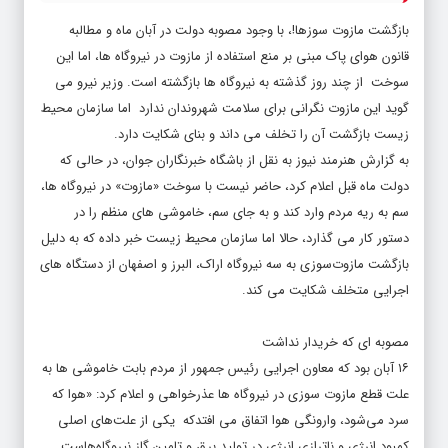
بازگشت مازوت سوزها!، با وجود مصوبه دولت در آبان ماه و مطالبه
قانون هوای پاک مبنی بر منع استفاده از مازوت در نیروگاه ها، اما این
سوخت از چند روز گذشته به نیروگاه ها بازگشته است. وزیر نیرو می
گوید این مازوت نگرانی برای سلامت شهروندان ندارد اما سازمان محیط
زیست بازگشت آن را تخلف می داند و بنای شکایت دارد.
به گزارش
هنرمند نیوز
به نقل از باشگاه خبرنگاران جوان، در حالی که
دولت ماه قبل اعلام کرد، حاضر نیست با سوخت «مازوت» در نیروگاه ها،
سم به ریه مردم وارد کند و به جای سم، خاموشی های منظم را در
دستور کار می گذارد، حالا اما سازمان محیط زیست خبر داده که به دلیل
بازگشت مازوت‌سوزی به سه نیروگاه اراک، البرز و اصفهان از دستگاه های
اجرایی متخلف شکایت می کند.
مصوبه ای که خریدار نداشت
۱۶ آبان بود که معاون اجرایی رئیس جمهور از مردم بابت خاموشی ها به
علت قطع مازوت سوزی در نیروگاه ها عذرخواهی و اعلام کرد: «هوا که
سرد می‌شود، وارونگی هوا اتفاق می افتدکه یکی از علت‌های اصلی
کمبود انرژی و ناترازی انرژی در تولید برق و تامین گاز نیروگاه‌هاست.