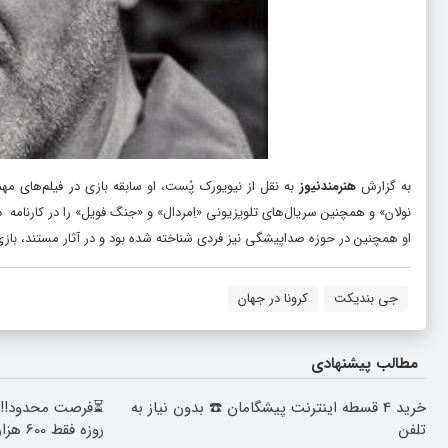
به گزارش
هنرمندنیوز
به نقل از نیویورک پُست، او سابقه بازی در فیلم‌های مه
نولان» و همچنین سریال‌های تلویزیونی «اِمردال» و «جنگ فویل» را در کارنامه 
او همچنین در حوزه صداپیشگی نیز فردی شناخته شده بود و در آثار مستند، باز
جی بندیکت
کرونا در جهان
مطالب پیشنهادی
خرید 4 قسطه اینترنت پیشگامان ☎️ بدون نیاز به
تلفن
روزه فقط 600 هزارتومان!!