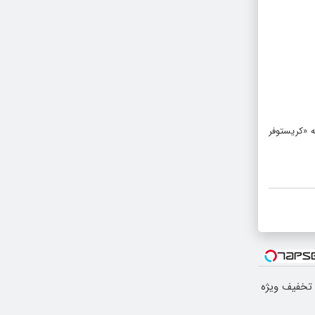
ه «کریستوفر
ایین با 10 میلیون تخفیف ویژه