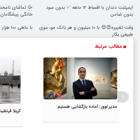
ایمپلنت دندان با اقساط 12 ماهه ✅ بدون سود
🥳 تماشای نامحدو
بدون ضامن
خانگی پیشگامان ف
وقت تغییره😍😍 با 10 میلیون و هر بانک مو، موی
با ماهی 100 هزار تومان، بی‌وقفه دانلود کن!!
طبیعی بکار
مطالب مرتبط
‹
مدیر لوور: آماده بازگشایی هستیم
کربلا قرنطین