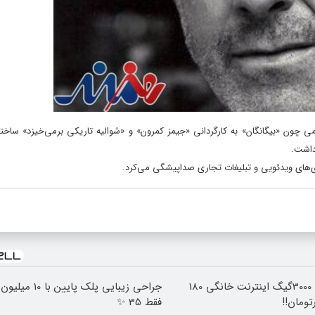
می چون «بیگانگان» به کارگردانی «جیمز کمرون» و «شوالیه تاریکی برمی‌خیزد» ساخت
داشت.
ی‌های ویدئویی و تبلیغات تجاری صداپیشگی می‌کرد.
⏳فرصت محدود!! 3000گیگ اینترنت خانگی 180
جراحی زیبایی پلک پ
فقط 35 ✨