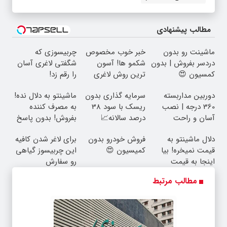
مطالب پیشنهادی
ماشینت رو بدون
خبر خوب مخصوص
چربیسوزی که
دردسر بفروش | بدون
شکمو ها! آسون
شگفتی لاغری آسان
کمسیون 😍
ترین روش لاغری
را رقم زد!
معرفی شد
دوربین مداربسته
سرمایه گذاری بدون
ماشینتو به دلال نده!
360 درجه | نصب
ریسک با سود 38
به مصرف کننده
آسان و راحت
درصد سالانه📈
بفروش! بدون پاسخ
به یک تماس
دلال ماشینتو به
فروش خودرو بدون
برای لاغر شدن کافیه
قیمت نمیخره! بیا
کمیسیون 😍
این چربیسوز گیاهی
اینجا به قیمت
رو سفارش
بفروش*فقط خریدار
بدی(50%تخفیف تا
مطالب مرتبط
واقعی*
امشب)