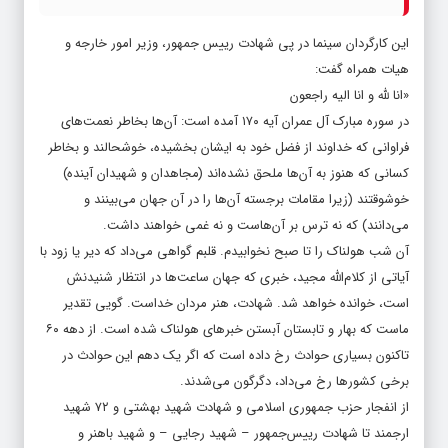
این کارگردان سینما در پی شهادت رییس جمهور، وزیر امور خارجه و
هیات همراه گفت:
«انا لله و انا الیه راجعون
در سوره مبارک آل عمران آیه ۱۷۰ آمده است: آن‌ها بخاطر نعمت‌های
فراوانی که خداوند از فضل خود به ایشان بخشیده، خوشحالند و بخاطر
کسانی که هنوز به آن‌ها ملحق نشده‌اند (مجاهدان و شهیدان آینده)
خوشوقتند (زیرا مقامات برجسته آن‌ها را در آن جهان می‌بینند و
می‌دانند) که نه ترس بر آن‌هاست و نه غمی خواهند داشت.
آن شب هولناک را تا صبح نخوابیدم. قلبم گواهی می‌داد که دیر یا زود با
آیاتی از کلام‌الله مجید، خبری که جهان ساعت‌ها در انتظار شنیدنش
است، خوانده خواهد شد. شهادت، هنر مردان خداست. گویی تقدیر
ماست که بهار و تابستان آبستن خبرهای هولناک شده است. از دهه ۶۰
تاکنون بسیاری حوادث رخ داده است که اگر یک دهم این حوادث در
برخی کشورها رخ می‌داد، دگرگون می‌شدند.
از انفجار حزب جمهوری اسلامی و شهادت شهید بهشتی و ۷۲ شهید
ارجمند تا شهادت رییس‌جمهور – شهید رجایی – و شهید باهنر و