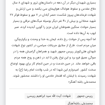
بسیاری شهیدان دیگر در آن دهه در داستان‌های ترور و شهدای ۸ سال
دفاع مقدس و سقوط هولناک هواپیمای سی یکصد و سی ارتش و
شهادت فرماندهان پیروز شکست حصر آبادان در ۷ مهر و سقوط فوکر ۲۷
شهید محلاتی و بیش از ۴۰ نفر دیگر بوسیله میگ‌های عراقی و بسیار
بسیار حوادث سنگین هموطنان ایران عزیز را گویی آبدیده کرده، صبر
ایوب به آن‌ها داده است.
اما آنچه پس از حوادث رخ داده، ایمان به خدا و وحدت و یکپارچگی
میان مردم است. فارغ از سلایق جریانات سیاسی در کشور نوع شهادت
شهدای هلی‌کوپتر رییس جمهور شهید و همراهان گرامیش همه را در
سوگی عمیق فرو برد و این نوع رفتن تا ابد در ذهن و روح همه مردم
باقی خواهد ماند. در حین خدمت و در حین انجام کار برای بهبود اوضاع
سخت کشور. امیدوارم این شهدا که در شب ولادت امام رضا (ع) به
شهادت رسیدند با ایشان که افتخار خادمی او را داشتند محشور شوند.
محمدعلی باشه آهنگر»
رییس جمهور
شهادت آیت الله سید ابراهیم رییسی
محمدعلی باشه‌آهنگر