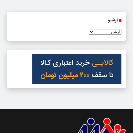
آرشیو