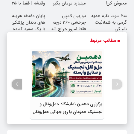
محوش کن!
میلیارد تومان بگیر
وقتشه | فقط با ۲۵
میلیون تومان!!!
200 سوت نقره هدیه
دوربین لامپی
پایان دغدغه هزینه
گرمی به شما؛ثبت
چرخشی 360 درجه
های دندان پزشکی
نام کن
فقط امروز حراج شد
با پک سفید کننده
🔥 پرداخت درب
خانگی
مطالب مرتبط
منزل
›
‹
برگزاری دهمین نمایشگاه حمل‌ونقل و
لجستیک همزمان با روز جهانی حمل‌ونقل
پایدار سازمان ملل متحد