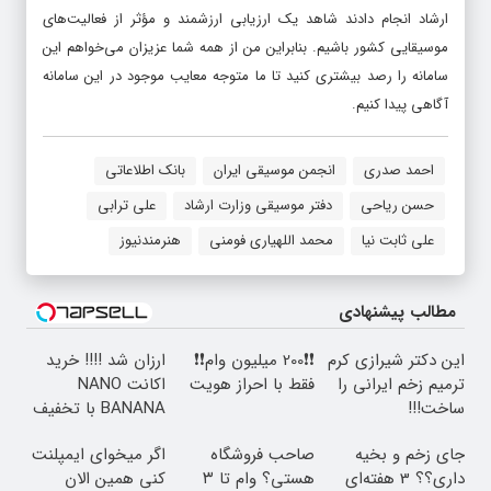
ارشاد انجام دادند شاهد یک ارزیابی ارزشمند و مؤثر از فعالیت‌های
موسیقایی کشور باشیم. بنابراین من از همه شما عزیزان می‌خواهم این
سامانه را رصد بیشتری کنید تا ما متوجه معایب موجود در این سامانه
آگاهی پیدا کنیم.
احمد صدری
انجمن موسیقی ایران
بانک اطلاعاتی
حسن ریاحی
دفتر موسیقی وزارت ارشاد
علی ترابی
علی ثابت نیا
محمد اللهیاری فومنی
هنرمندنیوز
مطالب پیشنهادی
این دکتر شیرازی کرم
❗❗200 میلیون وام❗❗
ارزان شد !!!! خرید
ترمیم زخم ایرانی را
فقط با احراز هویت
اکانت NANO
ساخت!!!
BANANA با تخفیف
ویژه
جای زخم و بخیه
صاحب فروشگاه
اگر میخوای ایمپلنت
داری؟؟ 3 هفته‌ای
هستی؟ وام تا ۳
کنی همین الان