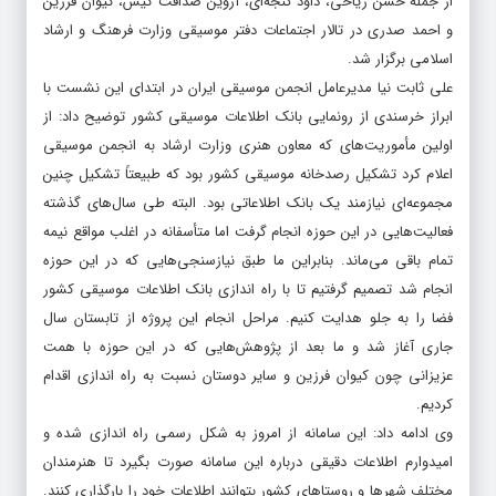
از جمله حسن ریاحی، داود گنجه‌ای، آروین صداقت کیش، کیوان فرزین
و احمد صدری در تالار اجتماعات دفتر موسیقی وزارت فرهنگ و ارشاد
اسلامی برگزار شد.
علی ثابت نیا مدیرعامل انجمن موسیقی ایران در ابتدای این نشست با
ابراز خرسندی از رونمایی بانک اطلاعات موسیقی کشور توضیح داد: از
اولین مأموریت‌های که معاون هنری وزارت ارشاد به انجمن موسیقی
اعلام کرد تشکیل رصدخانه موسیقی کشور بود که طبیعتاً تشکیل چنین
مجموعه‌ای نیازمند یک بانک اطلاعاتی بود. البته طی سال‌های گذشته
فعالیت‌هایی در این حوزه انجام گرفت اما متأسفانه در اغلب مواقع نیمه
تمام باقی می‌ماند. بنابراین ما طبق نیازسنجی‌هایی که در این حوزه
انجام شد تصمیم گرفتیم تا با راه اندازی بانک اطلاعات موسیقی کشور
فضا را به جلو هدایت کنیم. مراحل انجام این پروژه از تابستان سال
جاری آغاز شد و ما بعد از پژوهش‌هایی که در این حوزه با همت
عزیزانی چون کیوان فرزین و سایر دوستان نسبت به راه اندازی اقدام
کردیم.
وی ادامه داد: این سامانه از امروز به شکل رسمی راه اندازی شده و
امیدوارم اطلاعات دقیقی درباره این سامانه صورت بگیرد تا هنرمندان
مختلف شهرها و روستاهای کشور بتوانند اطلاعات خود را بارگذاری کنند.