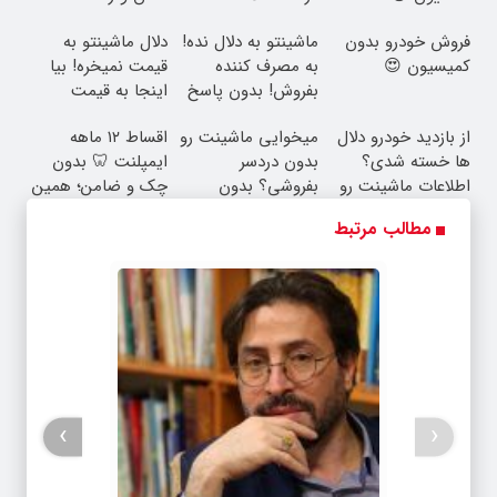
فروش خودرو بدون
ماشینتو به دلال نده!
دلال ماشینتو به
کمیسیون 😍
به مصرف کننده
قیمت نمیخره! بیا
بفروش! بدون پاسخ
اینجا به قیمت
به یک تماس
بفروش*فقط خریدار
از بازدید خودرو دلال
میخوایی ماشینت رو
اقساط ۱۲ ماهه
واقعی*
ها خسته شدی؟
بدون دردسر
ایمپلنت 🦷 بدون
اطلاعات ماشینت رو
بفروشی؟ بدون
چک و ضامن؛ همین
اینجا ثبت کن
کمیسیون
امروز اقدام کن ✅
مطالب مرتبط
›
‹