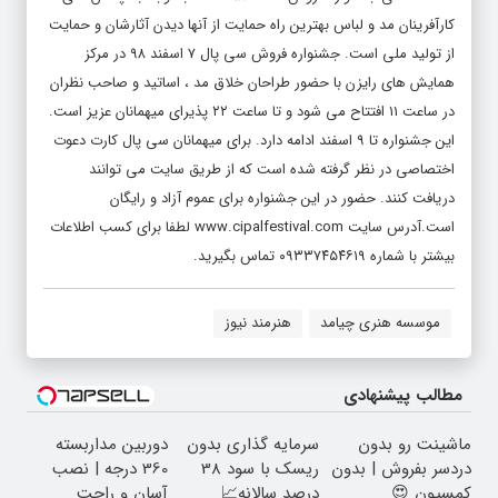
کارآفرینان مد و لباس بهترین راه حمایت از آنها دیدن آثارشان و حمایت
از تولید ملی است. جشنواره فروش سی پال ۷ اسفند ۹۸ در مرکز
همایش های رایزن با حضور طراحان خلاق مد ، اساتید و صاحب نظران
در ساعت ۱۱ افتتاح می شود و تا ساعت ۲۲ پذیرای میهمانان عزیز است.
این جشنواره تا ۹ اسفند ادامه دارد. برای میهمانان سی پال کارت دعوت
اختصاصی در نظر گرفته شده است که از طریق سایت می توانند
دریافت کنند. حضور در این جشنواره برای عموم آزاد و رایگان
است.آدرس سایت
www.cipalfestival.com
لطفا برای کسب اطلاعات
بیشتر با شماره ۰۹۳۳۷۴۵۴۶۱۹ تماس بگیرید.
موسسه هنری چیامد
هنرمند نیوز
مطالب پیشنهادی
ماشینت رو بدون
سرمایه گذاری بدون
دوربین مداربسته
دردسر بفروش | بدون
ریسک با سود 38
360 درجه | نصب
کمسیون 😍
درصد سالانه📈
آسان و راحت