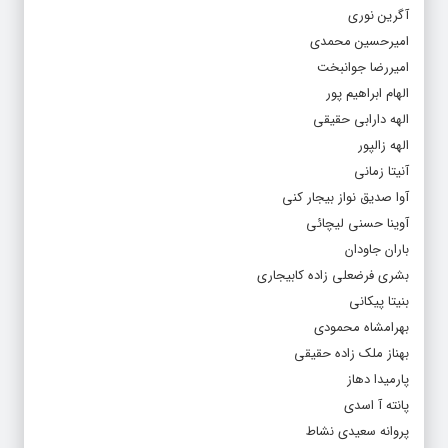
آگرین نوری
امیرحسین محمدی
امیررضا جوانبخت
الهام ابراهیم پور
الهه دارابی حقیقی
الهه زالپور
آنیتا زمانی
آوا صدیق نواز بیجار کنی
آوینا حسنی لیچائی
باران جاودان
بشری فرضعلی زاده کابیجاری
بنیتا پیکانی
بهرامشاه محمودی
بهناز ملک زاده حقیقی
پارمیدا دهاز
پانته آ اسدی
پروانه سعیدی نشاط