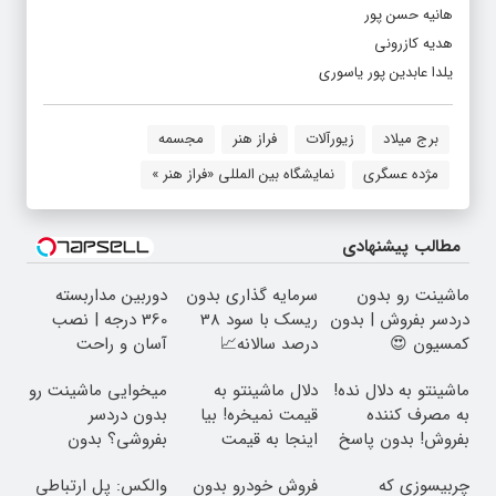
هانیه حسن پور
هدیه کازرونی
یلدا عابدین پور یاسوری
برج میلاد
زیورآلات
فراز هنر
مجسمه
مژده عسگری
نمایشگاه بین المللی «فراز هنر »
مطالب پیشنهادی
ماشینت رو بدون
سرمایه گذاری بدون
دوربین مداربسته
دردسر بفروش | بدون
ریسک با سود 38
360 درجه | نصب
کمسیون 😍
درصد سالانه📈
آسان و راحت
ماشینتو به دلال نده!
دلال ماشینتو به
میخوایی ماشینت رو
به مصرف کننده
قیمت نمیخره! بیا
بدون دردسر
بفروش! بدون پاسخ
اینجا به قیمت
بفروشی؟ بدون
به یک تماس
بفروش*فقط خریدار
کمیسیون
چربیسوزی که
فروش خودرو بدون
والکس: پل ارتباطی
واقعی*