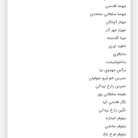
مهسا اقدسی
مهسا سلطانی محمدی
مهناز آچنکان
مهیار مهر آذر
مینا گلدسته
ناهید ایزی
نداباقری
نداخوشبخت
نرگس مهدوی نیا
نسرین خم ابرو صوفیان
نسرین زارع بیدکی
نعیمه سلطانی پور
نگار فاتحی کیا
نگین زارع بیدکی
نیلوفر استاره
نیلوفر بخشی
نیلوفر فرح نژاد