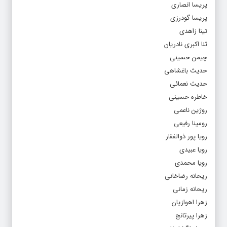
پریسا انصاری
پریسا گودرزی
تینا زاهدی
ثنا اکبری نادریان‌
چیمن حسینی
حدیث باغشاهی
حدیث نعمائی
خاطره حسینی
روژین ناعمی
رومینا رفیعی
رویا پور ذوالفقار
رویا عبیدی
رویا محمدی
ریحانه رضاخانی
ریحانه زمانی
زهرا اهوازیان
زهرا پیرتانج