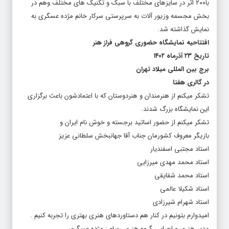
با۲۰۰ اثر در سایزهای مختلف با سبک و تکنیک های مختلف وهم در
بخش مجسمه وزیور آلات به سرپرستی سرکار خانم مژده عسگری به
نمایش گذاشته شد.
افتتاحیه نمایشگاه حضوری گروهی فراز هنر
تاریخ ۲۳ آذرماه ۱۴۰۲
برج بین المللی میلاد تهران
در گالری هفتا
تشکر میکنم از هنرمندان و هنردوستان که با اعتمادشون باعث برگزاری
این نمایشگاه بزرگ شدند.
تشکر میکنم از حضور اساتید برجسته و خوش نام ایران و
بازیگر معروف کشورمان جناب آقا جهانبخش سلطانی عزیز
استاد مجتبی اسفندیار
استاد محمد مهدی میرزایی
استاد محمد شقایقی
استاد شکیلا عالمی
استاد شهرام شیرزادی
امیدوارم بتونیم در کنار هم دستاوردهای هنری بهتری را تجربه کنیم .
مدیر هنری و اجرایی گروه هنری رسام : مژده عسگری