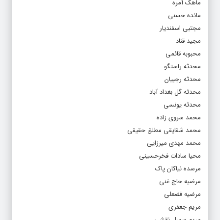
ماهک آمره
مائده حسنی
مجتبی اسفندیار
مجید قناد
محبوبه قائمی
محدثه راستگو
محدثه رجبیان
محدثه گل بغداد آباد
محدثه یونسی
محمد سروی زاده
محمد شقایقی مطلق حقیقی
محمد مهدی میرزایی
محیا سادات فخرحسینی
مرسده نیاکان پاک
مرضیه حاج غنی
مرضیه فضعلی
مریم جعفری
مریم سهیل نقشی