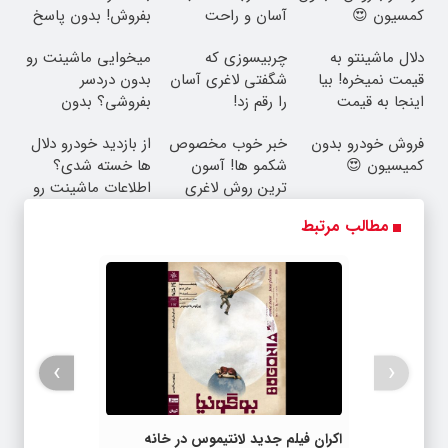
کمسیون 😍
آسان و راحت
بفروش! بدون پاسخ
به یک تماس
دلال ماشینتو به
چربیسوزی که
میخوایی ماشینت رو
قیمت نمیخره! بیا
شگفتی لاغری آسان
بدون دردسر
اینجا به قیمت
را رقم زد!
بفروشی؟ بدون
بفروش*فقط خریدار
کمیسیون
فروش خودرو بدون
خبر خوب مخصوص
از بازدید خودرو دلال
واقعی*
کمیسیون 😍
شکمو ها! آسون
ها خسته شدی؟
ترین روش لاغری
اطلاعات ماشینت رو
معرفی شد
اینجا ثبت کن
مطالب مرتبط
›
‹
اکران فیلم جدید لانتیموس در خانه