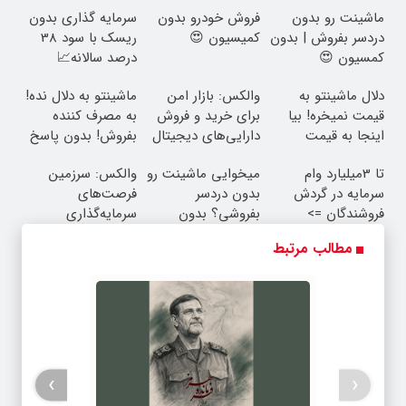
مطالب پیشنهادی
ماشینت رو بدون
فروش خودرو بدون
سرمایه گذاری بدون
دردسر بفروش | بدون
کمیسیون 😍
ریسک با سود 38
کمسیون 😍
درصد سالانه📈
دلال ماشینتو به
والکس: بازار امن
ماشینتو به دلال نده!
قیمت نمیخره! بیا
برای خرید و فروش
به مصرف کننده
اینجا به قیمت
دارایی‌های دیجیتال
بفروش! بدون پاسخ
بفروش*فقط خریدار
به یک تماس
تا 3میلیارد وام
میخوایی ماشینت رو
والکس: سرزمین
واقعی*
سرمایه در گردش
بدون دردسر
فرصت‌های
فروشندگان =>
بفروشی؟ بدون
سرمایه‌گذاری
فروشگاهت رو ثبت
کمیسیون
دیجیتال شما
مطالب مرتبط
کن