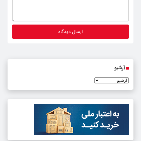
آرشیو