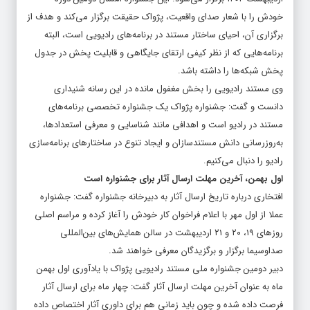
اردیبهشت ۱۴۰۲ برگزار می‌شود. این جشنواره امسال دومین دوره
خودش را با شعار
صدای واقعیت، پژواک حقیقت
برگزار می‌کند و هدف از
برگزاری آن، احیای ساختار مستند در برنامه‌های رادیویی است، البته
برنامه‌هایی که از نظر کیفی ارتقای جایگاهی و قابلیت پخش در جدول
پخش شبکه‌ها را داشته باشد.
وی مستند رادیویی را بخش مغفول مانده در این رسانه شنیداری
دانست و گفت: جشنواره پژواک یک جشنواره تخصصی برنامه‌های
مستند در رادیو است و اهدافی مانند شناسایی و معرفی استعدادها،‌
به‌روزرسانی دانش مستندسازان و ایجاد تنوع در ساختارهای برنامه‌سازی
رادیو را دنبال می‌کنیم.
اول بهمن، آخرین مهلت ارسال آثار برای جشنواره است
افتخاری درباره تاریخ ارسال آثار به دبیرخانه جشنواره گفت: جشنواره
عملا از اول مهر با اعلام فراخوان کار خودش را آغاز کرده و مراسم اصلی
روزهای ۱۹، ۲۰ و ۲۱ اردیبهشت در سالن همایش‌های بین‌المللی
صداوسیما برگزار و برگزیدگان معرفی خواهند شد.
دبیر دومین جشنواره ملی مستند رادیویی پژواک با یادآوری اول بهمن
ماه به عنوان آخرین مهلت ارسال آثار گفت: چهار ماه برای ارسال آثار