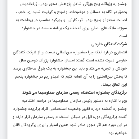
متناسب با ملاک‌های تولید یک برنامه رادیویی است ولی برای آثار
جشنواره پژواک، پنج ویژگی شامل پژوهش محور بودن، ژرف‌اندیش
وعمق در نگاه به مسائل و موضوعات، وضوح و کیفیت شنیداری خوب،
اصالت محتوا و بدیع بودن اثر، کارآیی و رویکرد مناسب در پرداخت به
سوژه، ملاک‌های اصلی برای انتخاب یک برنامه مستند در جشنواره
است.
شرکت‌کنندگان خارجی
افتخاری درباره اینکه چرا جشنواره بین‌المللی نیست و از شرکت کنندگان
خارجی دعوت نشده است گفت: امسال جشنواره پژواک دومین سال
خودش را تجربه می‌کند و باید این جشنواره به یک بلوغ ساختاری برسد
تا بخش بین‌المللی را به آن اضافه کنیم که امیدواریم در جشنواره پنجم
این اتفاق بیفتد.
برگزیدگان جشنواره استخدام رسمی سازمان صداوسیما می‌شوند
وی با اشاره به دستور رئیس سازمان صداوسیما در مراسم اختتامیه
جشنواره گذشته درباره تغییر وضعیت استخدامی افراد برگزیده جشنواره
گفت: برگزیدگان دوره قبل در سیکل استخدام رسمی سازمان قرار دارند و
در این دوره هم اگر مجوز صادر شود همین امتیاز را برای برگزیدگان قائل