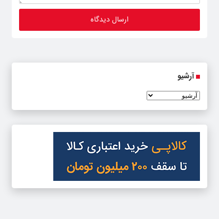
آرشیو