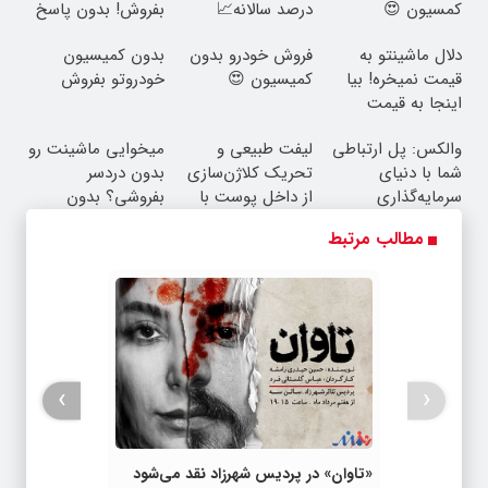
کمسیون 😍
درصد سالانه📈
بفروش! بدون پاسخ
به یک تماس
دلال ماشینتو به
فروش خودرو بدون
بدون کمیسیون
قیمت نمیخره! بیا
کمیسیون 😍
خودروتو بفروش
اینجا به قیمت
بفروش*فقط خریدار
والکس: پل ارتباطی
لیفت طبیعی و
میخوایی ماشینت رو
واقعی*
شما با دنیای
تحریک کلاژن‌سازی
بدون دردسر
سرمایه‌گذاری
از داخل پوست با
بفروشی؟ بدون
دیجیتال
24ماه ماندگاری ✅
کمیسیون
مطالب مرتبط
جوان شو
›
‹
«تاوان» در پردیس شهرزاد نقد می‌شود