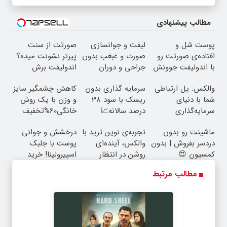
مطالب پیشنهادی
پوست شل و
لیفت و جوانسازی
صورتت از سنت
افتاده‌ی صورتت رو
صورت و غبغب بدون
پیرتر نشونت میده؟
با اندولیفت جوونش
جراحی و دوران
اندولیفت برش
کن 💟
نقاهت ✨
می‌گردونه 🔰
والکس: پل ارتباطی
سرمایه گذاری بدون
کاهش چشمگیر سایز
شما با دنیای
ریسک با سود 38
و وزن با یک روش
سرمایه‌گذاری
درصد سالانه📈
خانگی60%تخفیف
دیجیتال
ماشینت رو بدون
تجربه‌ی نوین ترید با
درخشش و جوانی
دردسر بفروش | بدون
والکس، آینده‌ای
پوست با جلبک
کمسیون 😍
روشن در انتظار
اسپیرولینا! خرید
شماست
محصول با تخفیف
مطالب مرتبط
ویژه