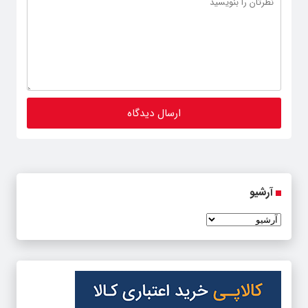
آرشیو