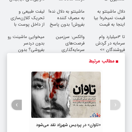
دلال ماشینتو به
ماشینتو به دلال نده!
لیفت طبیعی و
قیمت نمیخره! بیا
به مصرف کننده
تحریک کلاژن‌سازی
اینجا به قیمت
بفروش! بدون پاسخ
از داخل پوست با
بفروش*فقط خریدار
به یک تماس
24ماه ماندگاری ✅
تا 3میلیارد وام
والکس: سرزمین
میخوایی ماشینت رو
واقعی*
جوان شو
سرمایه در گردش
فرصت‌های
بدون دردسر
فروشندگان =>
سرمایه‌گذاری
بفروشی؟ بدون
فروشگاهت رو ثبت
دیجیتال شما
کمیسیون
مطالب مرتبط
کن
›
‹
«تاوان» در پردیس شهرزاد نقد می‌شود