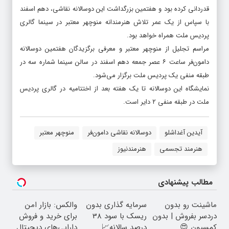
قدردانی کرده بود و هفتمین بزرگداشت این دوسالانه نقاشی، دهم اسفند
با سپاس از یک عمر تلاش هنرمندانه منوچهر معتبر در سینما گالری
پردیس ملت همراه خواهد بود.
مراسم تجلیل از منوچهر معتبر و معرفی برگزیدگان هفتمین دوسالانه
دامون‌فر ساعت ۶ عصر جمعه دهم اسفند در سالن سینما شماره سه در
طبقه منفی یک پردیس ملت برگزار می‌شود.
نمایشگاه این دوسالانه تا یک هفته بعد از اختتامیه در گالری پردیس
ملت در طبقه منفی ۲ دایر است.
آیدین آغداشلو
دوسالانه نقاشی دامون‌فر
منوچهر معتبر
هنرمند تجسمی
هنرمندنیوز
مطالب پیشنهادی
ماشینت رو بدون
سرمایه گذاری بدون
والکس: بازار امن
دردسر بفروش | بدون
ریسک با سود 38
برای خرید و فروش
کمسیون 😍
درصد سالانه📈
دارایی‌های دیجیتال