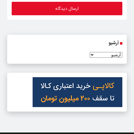
آرشیو