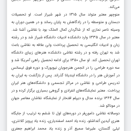
می‌کند.
منوچهر معتبر متولد سال ۱۳۱۵ در شهر شیراز است. او تحصیلات
دبستان و متوسطه را در زادگاهش به پایان رساند و در همین دوران به
وسیله ناصر نمازی که از شاگردان کمال الملک بود با نقاشی آشنا شد.
معتبر در سال ۱۳۳۵ وارد دانشکده ادبیات دانشگاه شیراز شد و در رشته
زبان و ادبیات انگلیسی به تحصیل پرداخت ولی علاقه به نقاشی باعث
شد به تهران رفته و در رشته نقاشی دانشکده هنرهای زیبای دانشگاه
تهران تحصیل کند. او سال ۱۳۵۰ برای ادامه تحصیل راهی آمریکا شد و
سه دوره طراحی را در انجمن هنرجویان نیویورک و دوره فوق لیسانس
در آموزش هنر را در دانشگاه ایندیانا گذراند. پس از بازگشت به ایران به
تدریس طراحی و نقاشی در مراکز تجسمی و دانشگاه‌های هنر ایران
پرداخت. معتبر نمایشگاه‌های انفرادی و گروهی بسیاری برگزار کرده و در
سال ۱۳۶۴ برنده مدال و دیپلم افتخار از نمایشگاه نقاشان معاصر جهان
در موناکو شد.
دوسالانه نقاشی دامون‌فر در دوره‌های اول تا ششم به ترتیب از جایگاه
هنری آیدین آغداشلو، زنده یاد احمد اسفندیاری، زنده یاد پرویز کلانتری،
لیلی گلستان، علیرضا سمیع آذر و زنده یاد محمد ابراهیم جعفری