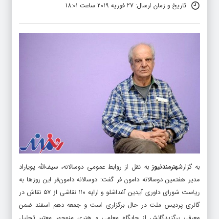
تاریخ و زمان ارسال: 27 فوریه 2019 ساعت 18:01
به گزارش
هنرمندنیوز
به نقل از روابط عمومی دوسالانه، سیف‌الله پویاراد
مدیر هفتمین دوسالانه دامون فر گفت: دوسالانه دامون‌فر این روزها به
ریاست شورای داوری آیدین آغداشلو و ارایه ۱۱۰ نقاشی از ۵۷ نقاش در
گالری پردیس ملت در حال برگزاری است و جمعه دهم اسفند ضمن
معرفی برگزیدگانش از جایگاه معلمی و هنری منوچهر معتبر تجلیل