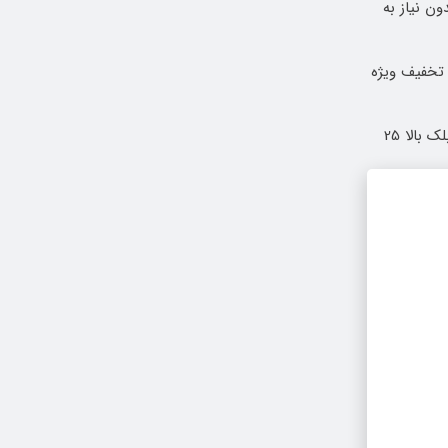
دون نیاز به
ایین با 10 میلیون تخفیف ویژه
بلفاروپلاستی با 10 میلیون تخفیف 👈 بلک بالا 25