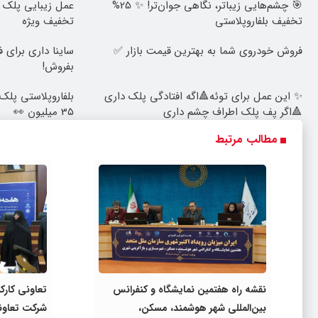
🎯 چشم‌هایی زیباتر، نگاهی جوان‌تر! ✨ 25%
تخفیف بلفاروپلاستی
تخفیف ویژه
فروش خودروی شما به بهترین قیمت بازار ✅
ساینا داری برای ف
بفروش!
✨ این عمل برای توئه🔺اگه افتادگی پلک داری
🔺اگر پف پلک اطراف چشم داری
3۵ میلیون 👀
مطالب مرتبط
نقشه راه هفتمین نمایشگاه و کنفرانس
تعاونی کارک
بین‌المللی شهر هوشمند، مسکن،
شرکت تعاون