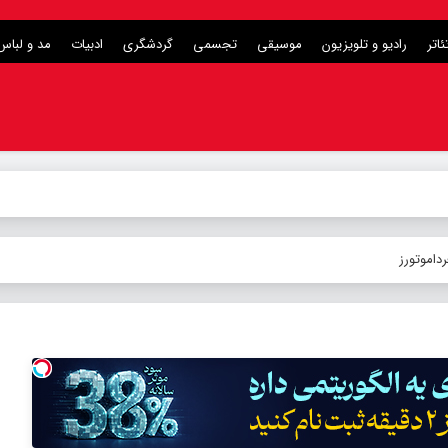
ئاتر
رادیو و تلویزیون
موسیقی
تجسمی
گردشگری
ادبیات
مد و لباس
داموتورز