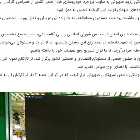
شکی رژیم صهیونی به سایت بروجرد
خودروسازی فردا
، ضمن تقدیر از همراهی کارکنان ای
ده‌های شهدای تولید این کارخانه تجلیل به عمل آورد.
ظهار داشت: پرداخت مستمری مادام‌العمر به خانواده این عزیزان و تقبل بورس تحصیلی ف
ودی نماینده این استان در مجلس شورای اسلامی و علی آقامحمدی، عضو مجمع تشخیص
‌طور که تعهد داده‌ایم در صدد رفع این مشکل هستیم، اما از دولت و مسئولان می‌خواه
 اجرا درآورند، تا ما توان تسریع رفع تعهدات خود را داشته باشیم.
خ با حضور جمعی از مسئولان اقتصادی و صنعتی کشور برگزار شد، از کارکنان نمونه این 
داشتند، با اهدای لوح سپاس تقدیر شد.
کارخانه خودروسازی فرداموتورز بروجرد روز شنبه ۲۴ خردادماه ۱۴۰۴ مورد تهاجم موشکی دشمن آمریکایی صهیونی قرار گرفت که در اثر این ح