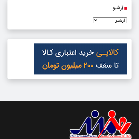
آرشیو