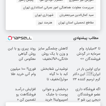
سرپرست معاونت هماهنگی امور عمرانی استانداری تهران
سید کمال‌الدین میرجعفریان
شهرداری تهران
مقاطع تحصیلی استان تهران
هنرمند نیوز
مطالب پیشنهادی
تا 3میلیارد وام
کاهش چشمگیر سایز
روند پیری رو با این
سرمایه در گردش
و وزن با یک روش
روش گیاهی
فروشندگان =>
خانگی60%تخفیف
معکوس کن
فروشگاهت رو ثبت
برای اولین بار در
نوشیدنی شفابخش
فوری‼️ 100 میلیون
کن
ایران🇮🇷 این دکتر
کبد با 10 گیاه
وام آنی خرید طلا
کرم ترمیم کننده 23
موثر(تخفیف تا
روزه ساخت!
امشب)
اگه فروشگاه داری
درخشش و جوانی
افزایش درآمـد
عضو فروشندگان
پوست با جلبک
فروشگاهت رو
دیجی پی شو 3
اسپیرولینا! خرید
تضمین کن «
میلیارد وام بگیر
محصول با تخفیف
فروشگاهت رو ثبت