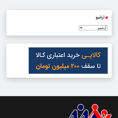
آرشیو