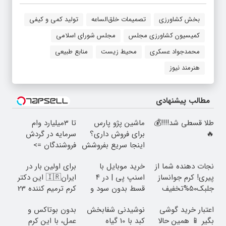
بخش کشاورزی
تصمیمات خلق‌الساعه
تولید کمی و کیفی
کمیسیون کشاورزی مجلس
مجلس شورای اسلامی
محمدجواد عسکری
محیط زیست
منابع طبیعی
هنرمند نیوز
مطالب پیشنهادی
طلا قسطی شد!!!!💰
ماشین پژو پارس
تا 3میلیارد وام
🔥
برای فروش داری؟
سرمایه در گردش
اینجا سریع بفروشش
فروشندگان =>
فروشگاهت رو ثبت
نجات دهنده شما از
خرید موبایل با
برای اولین بار در
کن
پیری! کرم جوانساز
اسنپ پی | در ۴
ایران🇮🇷 این دکتر
جلبک50%تخفیف
قسط بدون سود و
کرم ترمیم کننده 23
کارمزد!
روزه ساخت!
اعتبار خرید گوشی
نوشیدنی شفابخش
بدون بوتاکس و
بگیر 📱 همین حالا
کبد با 10 گیاه
عمل، با این کرم