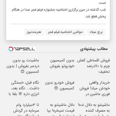
است.
شب گذشته در حین برگزاری اختتامیه جشنواره فیلم فجر صدا در هنگام
پخش قطع شد.
برج میلاد
حواشی اختتامیه فیلم فجر
هنرمندنیوز
مطالب پیشنهادی
فروش اقساطی کفش
بدون کمیسیون
ماشینت رو بدون
چرم با 70درصد
خودروتو بفروش
دردسر بفروش | بدون
تخفیف
کمسیون 😍
خریدار واقعی
فروش خودرو بدون
نگاهِ قبل، خستگی
خودش میاد! فروش
کمیسیون 😍
داشت... نگاهِ بعد،
فوری ماشین در
انرژی داره 🌸 بلفا با
همراه مکانیک
25% تخفیف
ماشینتو به دلال نده!
دلال ماشینتو به
تا 3میلیارد وام
به مصرف کننده
قیمت نمیخره! بیا
سرمایه در گردش