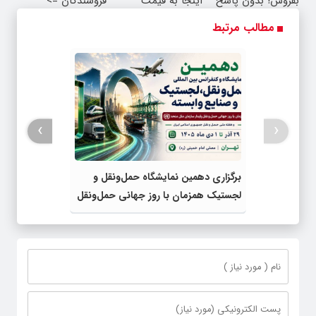
بفروش! بدون پاسخ
اینجا به قیمت
فروشندگان =>
به یک تماس
بفروش*فقط خریدار
فروشگاهت رو ثبت
مطالب مرتبط
واقعی*
کن
›
‹
برگزاری دهمین نمایشگاه حمل‌ونقل و
لجستیک همزمان با روز جهانی حمل‌ونقل
پایدار سازمان ملل متحد