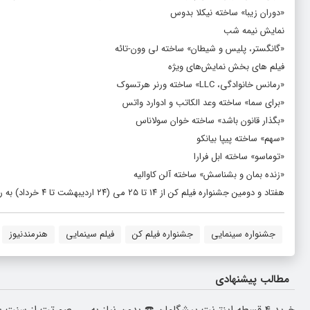
«دوران زیبا» ساخته نیکلا بدوس
نمایش نیمه شب
«گانگستر، پلیس و شیطان» ساخته لی وون-تائه
فیلم های بخش نمایش‌های ویژه
«رمانس خانوادگی، LLC» ساخته ورنر هرتسوک
«برای سما» ساخته وعد الکاتب و ادوارد واتس
«بگذار قانون باشد» ساخته خوان سولاناس
«سهم» ساخته پیپا بیانکو
«توماسو» ساخته ابل فرارا
«زنده بمان و بشناسش» ساخته آلن کاوالیه
هفتاد و دومین جشنواره فیلم کن از ۱۴ تا ۲۵ می (۲۴ اردیبهشت تا ۴ خرداد) به ریاست الخاندرو گونزالس ایناریتو در بخش داوری اصلی برگزار می‌شود.
جشنواره سینمایی
جشنواره فیلم کن
فیلم سینمایی
هنرمندنیوز
مطالب پیشنهادی