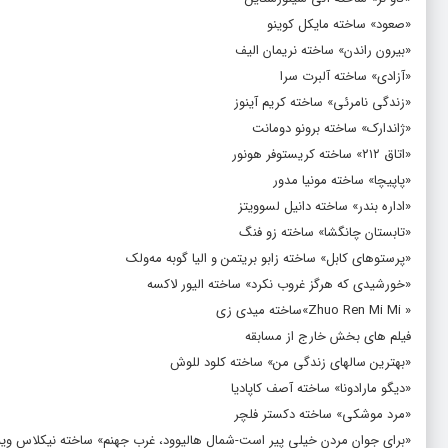
«صعود» ساخته مایکل کوینو
«بیرون راندن» ساخته نریمان الیف
«آزادی» ساخته آلبرت سرا
«زندگی نامرئی» ساخته کریم آینوز
«ژاندارک» ساخته برونو دومانت
«اتاق ۲۱۲» ساخته کریستوفر هونور
«پاپیچا» ساخته مونیا مدور
«اداره بندر» ساخته دانیل لسوویتز
«تابستان چانگشا» ساخته زو فنگ
«پرستوهای کابل» ساخته زابو بریتمن و الیا گوبه مه‌ولک
«خورشیدی که هرگز غروب نکرد» ساخته الیور لاکسه
« Zhuo Ren Mi Mi»ساخته میدی زی
فیلم های بخش خارج از مسابقه
«بهترین سالهای زندگی من» ساخته کلود للوش
«دیگو مارادونا» ساخته آصف کاپادیا
«مرد موشکی» ساخته دکستر فلچر
«برای جوان مردن خیلی پیر است-شمال هالیوود، غرب جهنم» ساخته نیکلاس وی