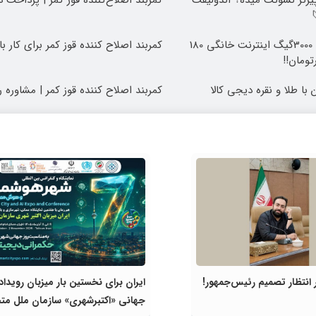
رتر نشونت میده؟ اندولیفت
کمربند اصلاح‌کننده قوز کمر | پرداخت 
⏳فرصت محدود!! 3000گیگ اینترنت خانگی 180
کمربند اصلاح کننده قوز کمر برای کار با
با طلا و نقره دیجی کالا
کمربند اصلاح کننده قوز کمر | مشاوره ر
انتظار تصمیم رئیس‌جمهور!
ایران برای نخستین بار میزبان رویداد
جهانی «اکتبرشهری» سازمان ملل مت