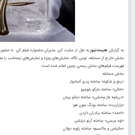
به گزارش
هنرمندنیوز
به نقل از سایت کن، مدیران جشنواره فیلم کن با حضور
بخش خارج از مسابقه، نوعی نگاه، نمایش‌های ویژه و نمایش‌های نیمه‌شب را مع
فهرست فیلم‌های بخش رسمی چنین اعلام شده است:
بخش مسابقه
«رنج و شکوه» ساخته پدرو آلمادوار
«خائن» ساخته مارکو بلوچیو
«دریاچه غاز وحشی» ساخته دیائو یینان
«پارازیت» ساخته بونگ جون هو
«احمد» ساخته برادران داردن
«اوه مرسی» ساخته آرنو دپلشن
«ماتیاس و ماکسیم» ساخته زاویه دولان