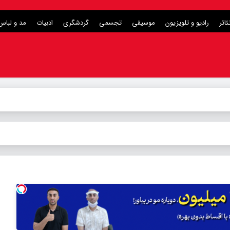
ئاتر
رادیو و تلویزیون
موسیقی
تجسمی
گردشگری
ادبیات
مد و لباس