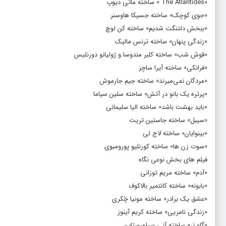
«The Atlantides » ساخته ماتی دیوپ
«جوی کوچک» ساخته جسیکا هاوسنر
«ببخش دلتنگت شدیم» ساخته کن لوچ
«زندگی پنهان» ساخته ترنس مالیک
«قوش شب» ساخته کلبر مندوسا و ژولیانو دورنلیس
«فرانکی» ساخته آیرا ساچز
«مردگان نمی‌میرند» ساخته جیم جارموش
«پرتره یک بانو در آتش» ساخته سلین سیاما
«باید بهشت باشد» ساخته الیا سلیمانی
«سیبل» ساخته جاستین تریت
«بینوایان» ساخته لاج لی
«سوت زن ها» ساخته کورنلیو پورومبوی
فیلم های بخش نوعی نگاه
«آدم» ساخته مریم توزانی
«بابونه» ساخته کانتمیر بالاکوف
«عشق یک برادر» ساخته مونیا چُکری
«زندگی نامریی» ساخته کریم آینوز
«گاو نر» ساخته آنی سیلورستاین