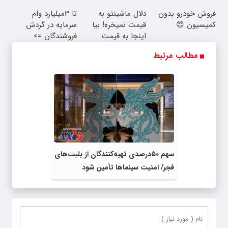
همراه مکانیک
25% تخفیف
به یک تماس
فروش خودرو بدون
دلال ماشینتو به
تا 3میلیارد وام
کمیسیون 😍
قیمت نمیخره! بیا
سرمایه در گردش
اینجا به قیمت
فروشندگان =>
بفروش*فقط خریدار
فروشگاهت رو ثبت
مطالب مرتبط
واقعی*
کن
سهم ۵۰درصدی تهیه‌کنندگان از بلیت‌های
فجر/ امنیت سینماها تأمین شود