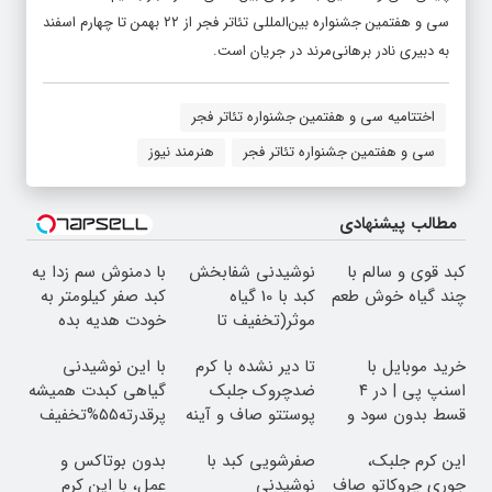
سی و هفتمین جشنواره‌ بین‌المللی تئاتر فجر از ۲۲ بهمن تا چهارم اسفند
به دبیری نادر برهانی‌مرند در جریان است.
اختتامیه سی و هفتمین جشنواره تئاتر فجر
سی و هفتمین جشنواره تئاتر فجر
هنرمند نیوز
مطالب پیشنهادی
کبد قوی و سالم با
نوشیدنی شفابخش
با دمنوش سم زدا یه
چند گیاه خوش طعم
کبد با 10 گیاه
کبد صفر کیلومتر به
موثر(تخفیف تا
خودت هدیه بده
امشب)
خرید موبایل با
تا دیر نشده با کرم
با این نوشیدنی
اسنپ پی | در ۴
ضدچروک جلبک
گیاهی کبدت همیشه
قسط بدون سود و
پوستتو صاف و آینه
پرقدرته55%تخفیف
کارمزد!
ای کن!
این کرم جلبک،
صفرشویی کبد با
بدون بوتاکس و
جوری چروکاتو صاف
نوشیدنی
عمل، با این کرم