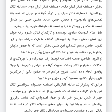
بین‌المللی تئاتر فجر، گستردگی بخش مسابقه است که شامل شش
بخشِ «مسابقه‌ تئاتر ایران یک»، «مسابقه‌ تئاتر ایران دو»، «مسابقه‌ تئاتر
بین‌الملل»، «مسابقه‌ تئاتر خیابانی و دیگر گونه‌های اجرایی»، «مسابقه‌
نمایش‌های رادیویی» و بخش جنبی است. بخش جنبی نیز شامل
«مسابقه‌ عکس و پوستر تئاتر» و «مسابقه‌ نمایشنامه‌نویسی» می‌شود.
طبق اعلام کیومرث مرادی، نویسنده و کارگردان تئاتر، شیوه‌ ارائه‌ جوایزِ
این شش بخش نسبت به دوره‌های گذشته متفاوت خواهد بود و این
تفاوت حاصل درهم‌ تنیدگی این شش بخش است که با حضور داوران
بخش‌های مختلف به عنوان اهداکنندگان جوایز برگزار خواهد شد.
او افزود: طراحی‌ صحنه‌ اختتامیه توسط رضا مهدیزاده و با بهره‌گیری از
امکانات ماشینری تالار وحدت صورت گرفته و طراحی کلیپ‌ها را جواد
پولادی انجام داده است. شروع مراسم نیز به حضور یکی از بزرگترین
قاریان قرآن کشور، مسعود گرجی مزین خواهد بود.
مرادی که پیش‌تر نیز سابقه‌ کارگردانی اختتامیه‌ جشنواره‌ بین‌المللی تئاتر
فجر را در کارنامه داشته است، همچنین از ضبط همزمان این مراسم با
چهار تا شش دوربین خبر داد و اظهار امیدواری کرد شاهد برگزاری
برنامه‌ای منظم و باشکوه به عنوان جشن خانواده‌ تئاتر در قالب نقطه‌
پایانی سی و هفتمین جشنواره‌ی بین‌المللی تئاتر فجر باشیم.