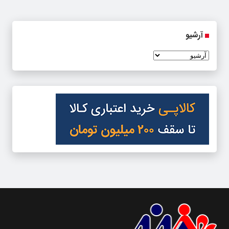
آرشیو