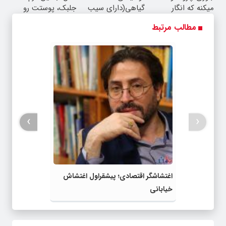
میکنه که انگار
گیاهی(دارای سیب
جلبک، پوستت رو
بوتاکس کردی!
سلامت+55تخفیف)
جوان کن
مطالب مرتبط
(تخفیف ویژه)
›
‹
اغتشاشگر اقتصادی؛ پیشقراول اغتشاش
خیابانی