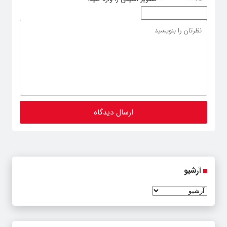
آرشیو