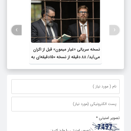
›
‹
نسخه سریالی «غبار میمون» قبل از اکران
می‌آید/ ۸۸ دقیقه از نسخه ۱۵۰دقیقه‌ای به
«فجر» رسید!
تصویر امنیتی
*
تصویر امنیتی را وارد کنید: