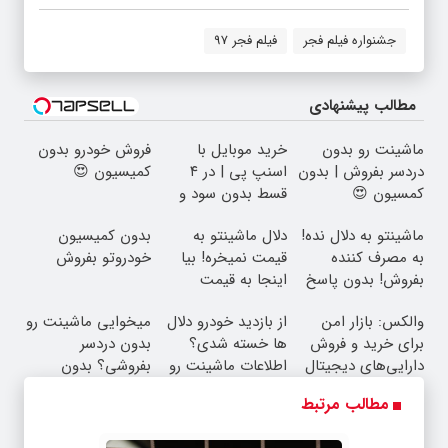
جشنواره فیلم فجر
فیلم فجر 97
مطالب پیشنهادی
ماشینت رو بدون
خرید موبایل با
فروش خودرو بدون
دردسر بفروش | بدون
اسنپ پی | در ۴
کمیسیون 😍
کمسیون 😍
قسط بدون سود و
کارمزد!
ماشینتو به دلال نده!
دلال ماشینتو به
بدون کمیسیون
به مصرف کننده
قیمت نمیخره! بیا
خودروتو بفروش
بفروش! بدون پاسخ
اینجا به قیمت
به یک تماس
بفروش*فقط خریدار
والکس: بازار امن
از بازدید خودرو دلال
میخوایی ماشینت رو
واقعی*
برای خرید و فروش
ها خسته شدی؟
بدون دردسر
دارایی‌های دیجیتال
اطلاعات ماشینت رو
بفروشی؟ بدون
اینجا ثبت کن
کمیسیون
مطالب مرتبط