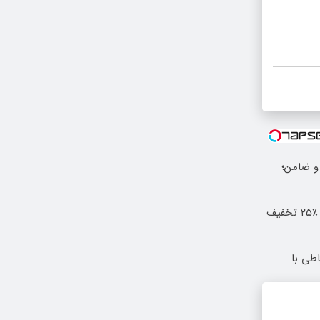
ک و ضامن؛
ایمپلنت اقساطی بدون چک و سفته با ٪۲۵ تخفیف
طی با