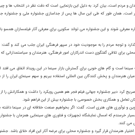
ندان و مردم است، بیان کرد: به دلیل این بازنمایی است که دقت نظر در انتخاب ها و چید
جر است، همان طور که طی این سال ها پس از جداسازی جشنواره ملی و جشنواره ج
ره معرفی شوند و این جشنواره می تواند سکویی برای معرفی آثار فیلمسازان همسو با
گذارد و توجه مردم را به موجودیت خود در سپهر فرهنگی ایران جلب می کند و گفت: 
ی برای تلاقی گفتگوی دست اندرکاران امور فرهنگی، هنرمندان و سیاستمدارانی که به
 سینما است و گام های خوبی برای گسترش بازار سینما در این رویداد اتفاق می افتد ام
ن هنرمندان و پخش کنندگان بین المللی استفاده ببریم و سهم سینمای ایران را از با
ح کرد: دبیر جشنواره جهانی فیلم فجر هم همین رویکرد را داشت و همکارانش را از 
 امکان تعامل و همکاری بخش خصوصی با جشنواره بیش از این فراهم شود.
نوین و نوآوری های هنری است، گفت: اگر بخواهیم صنعت خلاقانه ای در سینما داشته ب
سیار خرسندم که امسال نمایشگاه تجهیزات و فناوری های سینمایی همزمان با جشنوار
ی می کنند.
اختیار هنرمندان قرار گیرد و جشنواره محلی برای عرضه آثار این افراد خلاق باشد. جشنو