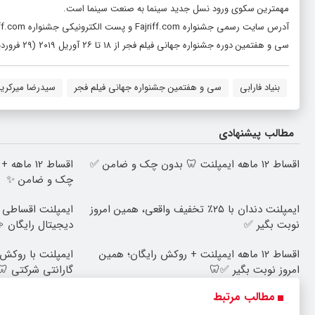
مهمترین سکوی ورود نسل جدید سینما به صنعت سینما است.
آدرس سایت رسمی جشنواره Fajriff.com و پست الکترونیکی جشنواره Info@Fajriff.com است.
سی و هفتمین دوره جشنواره جهانی فیلم فجر از ۱۸ تا ۲۶ آوریل ۲۰۱۹ (۲۹ فروردین تا ۶ اردیبهشت ۱۳۹۸) به دبیری رضا میرکریمی در تهران در حال برگزاری است.
بنیاد فارابی
سی و هفتمین جشنواره جهانی فیلم فجر
سیدرضا میرکری
مطالب پیشنهادی
اقساط ۱۲ ماهه ایمپلنت 🦷 بدون چک و ضامن ✅
اقساط 12 م
چک و ضامن ✨
ایمپلنت دندان با ۲۵٪ تخفیف واقعی، همین امروز
ایمپلنت اقساطی گا
نوبت بگیر ✅
دیجیتال رایگان 
اقساط ۱۲ ماهه ایمپلنت + روکش رایگان؛ همین
ایمپلنت با روکش 
امروز نوبت بگیر ✅🦷
گارانتی شرکتی 
مطالب مرتبط