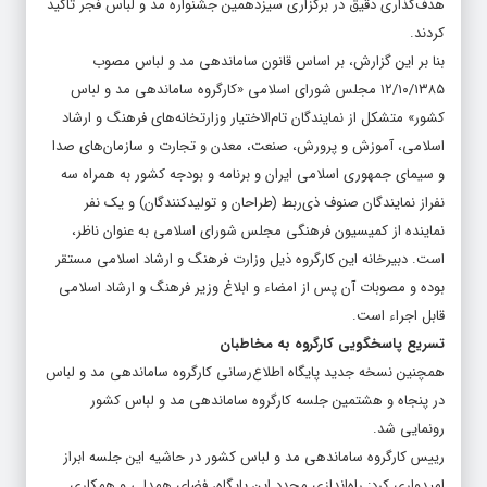
هدف‌گذاری دقیق در برگزاری سیزدهمین جشنواره مد و لباس فجر تاکید
کردند.
بنا بر این گزارش، بر اساس قانون ساماندهی مد و لباس مصوب
۱۲/۱۰/۱۳۸۵ مجلس شورای اسلامی «کارگروه ساماندهی مد و لباس
کشور» متشکل از نمایندگان تام‌الاختیار وزارتخانه‌های فرهنگ و ارشاد
اسلامی، آموزش و پرورش، صنعت، معدن و تجارت و سازمان‌های صدا
و سیمای جمهوری اسلامی ایران و برنامه و بودجه کشور به همراه سه
نفراز نمایندگان صنوف ذی‌ربط (طراحان و تولیدکنندگان) و یک نفر
نماینده از کمیسیون فرهنگی مجلس شورای اسلامی به عنوان ناظر،
است. دبیرخانه این کارگروه ذیل وزارت فرهنگ و ارشاد اسلامی مستقر
بوده و مصوبات آن پس از امضاء و ابلاغ وزیر فرهنگ و ارشاد اسلامی
قابل اجراء است.
تسریع پاسخگویی کارگروه به مخاطبان
همچنین نسخه جدید پایگاه اطلاع‌رسانی کارگروه ساماندهی مد و لباس
در پنجاه و هشتمین جلسه کارگروه ساماندهی مد و لباس کشور
رونمایی شد.
رییس کارگروه ساماندهی مد و لباس کشور در حاشیه این جلسه ابراز
امیدواری کرد: راه‌اندازی مجدد این پایگاه، فضای همدلی و همکاری