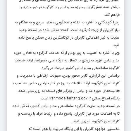
بیشتر همه نقش‌آفرینان حوزه مد و لباس با کارگروه در دور جدید را
فراهم کند.
زهرا گلپایگانی با اشاره به اینکه پاسخگویی دقیق، سریع و به هنگام به
نیاز کاربران اولویت کارگروه است، گفت: تلاش شده در نسخه جدید
سایت به نیاز اطلاعاتی کاربران در کوتاهترین زمان ممکن پاسخ داده
شود.
وی با اشاره به اهمیت به روز بودن ارائه خدمات کارگروه به فعالان حوزه
مد و لباس افزود به زودی با اتصال به درگاه ملی مجوزها، ارائه خدمات
کارگروه ساماندهی مد و لباس کشور سرعت می‌گیرد.
براساس این گزارش، کاربر محور بودن، سهولت ارتباطی با مدیریت و
کارشناسان کارگروه، ارائه اطلاعات به روز در کنار طراحی خاص متناسب با
فعالیت‌های حوزه مد و لباس از ویژگی‌های نسخه به روزرسانی شده
پایگاه اطلاع‌رسانی
iranmode.farhang.gov.ir
است.
در نسخه جدید سایت کارگروه ساماندهی مد و لباس کشور، تلاش شده
تا به اطلاعات مورد نیاز کاربران، پاسخ داده و ارتباط افراد با ریاست و
کارشناسان کارگروه تسهیل شود.
نخستین مواجهه کاربران با این پایگاه سرپیام یا هِدِر است که