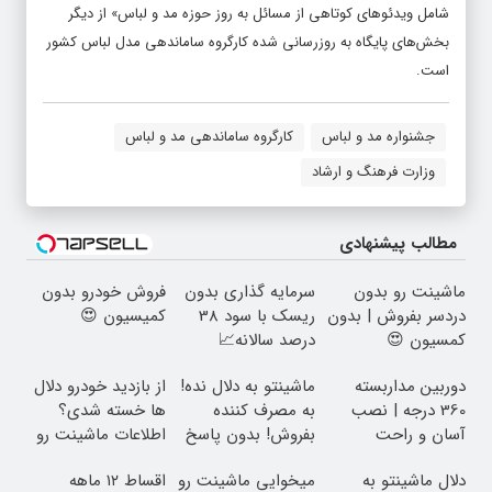
شامل ویدئوهای کوتاهی از مسائل به روز حوزه مد و لباس» از دیگر
بخش‌های پایگاه به روزرسانی شده کارگروه ساماندهی مدل لباس کشور
است.
جشنواره مد و لباس
کارگروه ساماندهی مد و لباس
وزارت فرهنگ و ارشاد
مطالب پیشنهادی
ماشینت رو بدون
سرمایه گذاری بدون
فروش خودرو بدون
دردسر بفروش | بدون
ریسک با سود 38
کمیسیون 😍
کمسیون 😍
درصد سالانه📈
دوربین مداربسته
ماشینتو به دلال نده!
از بازدید خودرو دلال
360 درجه | نصب
به مصرف کننده
ها خسته شدی؟
آسان و راحت
بفروش! بدون پاسخ
اطلاعات ماشینت رو
به یک تماس
اینجا ثبت کن
دلال ماشینتو به
میخوایی ماشینت رو
اقساط ۱۲ ماهه