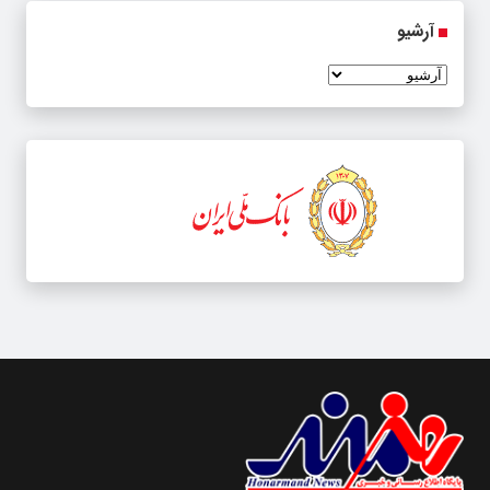
آرشیو