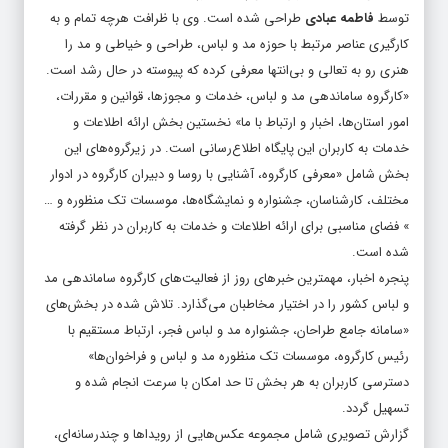
توسط
فاطمه عبادی
طراحی شده است. وی با ظرافت هرچه تمام و به
کارگیری عناصر مرتبط با حوزه مد و لباس، طراحی و خیاطی و مد را
هنری رو به تعالی و بی‌انتها معرفی کرده که پیوسته در حال رشد است.
«کارگروه ساماندهی مد و لباس، خدمات و مجوزها، قوانین و مقررات،
امور استان‌ها، اخبار و ارتباط با ما» نخستین بخش ارائه اطلاعات و
خدمات به کاربران این پایگاه اطلاع‌رسانی است. در زیرگروه‌های این
بخش شامل «معرفی کارگروه، آشنایی با روسا و دبیران کارگروه در ادوار
مختلف، کارشناسان، جشنواره و نمایشگاه‌ها، موسسات تک منظوره و …
» فضای مناسبی برای ارائه اطلاعات و خدمات به کاربران در نظر گرفته
شده است.
پنجره اخبار، مهمترین خبرهای روز از فعالیت‌های کارگروه ساماندهی مد
و لباس کشور را در اختیار مخاطبان می‌گذارد. تلاش شده در بخش‌های
«سامانه جامع طراحان، جشنواره مد و لباس فجر، ارتباط مستقیم با
رئیس کارگروه، موسسات تک منظوره مد و لباس و فراخوان‌ها»
دسترسی کاربران به هر بخش تا حد امکان با سرعت انجام شده و
تسهیل گردد.
گزارش تصویری شامل مجموعه عکس‌هایی از رویداها و چندرسانه‌ای،