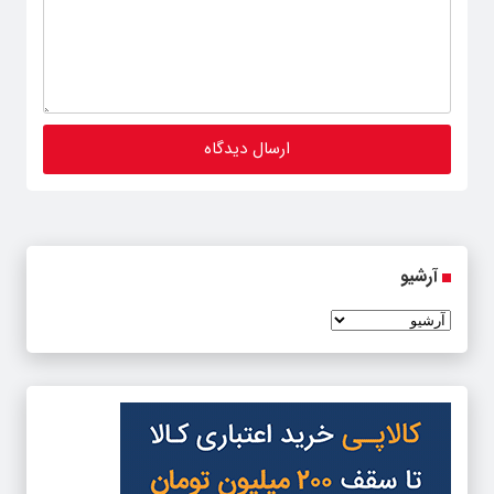
آرشیو