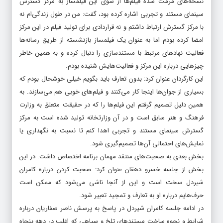
نسخه‌های مرمت شده فیلم‌ها از سوی این فیلمساز به مرکز گسترش
سینمای مستند و تجربی اشاره کرده بود، گفت: من در طول زندگی‌ام نه
با مرکز گسترش ارتباط داشتم و نه قراردادی برای تولید فیلم در این مرکز
امضا کرده بودم اما به عنوان یک فیلمساز بازنشسته از طریق رسانه‌ها
فعالیت نهادهای مرتبط با مستندسازی را دنبال کرده و به همین خاطر
چیزهایی درباره این مرکز و فعالیت‌هایش شنیده بودم.
این کارگردان عنوان کرد: بدون تعارف باید بگویم خیلی خوشحال بودم که
بسیاری از جوان‌ها اینجا کار می‌کنند و فیلم‌های خوبی هم می‌سازند. به
همین دلیل تصمیم گرفتم این فیلم‌ها را که در حقیقت متعلق به وزارت
فرهنگ و هنر سابق است و در آن وزارتخانه تولید شده است به مرکز
گسترش سینمای مستند و تجربی اهدا کنم تا نسبت به نگهداری یا
نمایش‌های احتمالی آن‌ها تصمیم‌گیری شود.
بخش بعدی به صحبت‌های منتقد مهمان برنامه اختصاص داشت. در این
بخش از جلسه خسرو دهقان عنوان کرد: صحبت کردن درباره کامران
شیردل سخت است و این از آنجا ناشی می‌شود که ممکن است
حرف‌هایم درباره او به تعارف و تمجید تعبیر شود.
در ادامه جلسه کامران شیردل در پاسخ به پرسش ناصر صفاریان درباره
شرایط و نحوه ساخت مستندهای تلخ و سیاهی که اغلب در دهه پنجاه