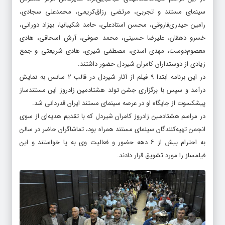
سینمای مستند و تجربی، مرتضی رزاق‌کریمی، محمدعلی سجادی،
رامین حیدری‌فاروقی، محسن استادعلی، حامد شکیبانیا، بهزاد دورانی،
خسرو دهقان، علیرضا حسینی، محمد صوفی، آرش اسحاقی، هادی
معصوم‌دوست، مهدی اسدی، مصطفی شیری، هادی شریعتی و جمع
زیادی از دوستداران کامران شیردل حضور داشتند.
در این برنامه ابتدا ۹ فیلم از آثار شیردل در قالب ۲ سانس به نمایش
درآمد و سپس با برگزاری جشن تولد هشتادمین زادروز این مستندساز
پیشکسوت از جایگاه او در عرصه سینمای مستند ایران قدردانی شد.
در مراسم هشتادمین زادروز کامران شیردل که با تقدیم هدیه‌ای از سوی
انجمن تهیه‌کنندگان سینمای مستند همراه بود، تماشاگران حاضر در سالن
به احترام بیش از ۶ دهه حضور و فعالیت وی به پا خواستند و این
فیلمساز را مورد تشویق قرار دادند.