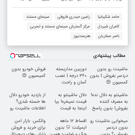
حامد شکیبانیا
رامین حیدری فاروقی
سینمای مستند
کامران شیردل
مرکز گسترش سینمای مستند و تجربی
ناصر صفاریان
هنرمندنیوز
مطالب پیشنهادی
ماشینت رو بدون
دوربین مداربسته
فروش خودرو بدون
دردسر بفروش | بدون
360 درجه | نصب
کمیسیون 😍
کمسیون 😍
آسان و راحت
ماشینتو به دلال نده!
دلال ماشینتو به
از بازدید خودرو دلال
به مصرف کننده
قیمت نمیخره! بیا
ها خسته شدی؟
بفروش! بدون پاسخ
اینجا به قیمت
اطلاعات ماشینت رو
به یک تماس
بفروش*فقط خریدار
اینجا ثبت کن
میخوایی ماشینت رو
اقساط ۱۲ ماهه
والکس: بازار امن
واقعی*
بدون دردسر
ایمپلنت 🦷 بدون
برای خرید و فروش
بفروشی؟ بدون
چک و ضامن؛ همین
دارایی‌های دیجیتال