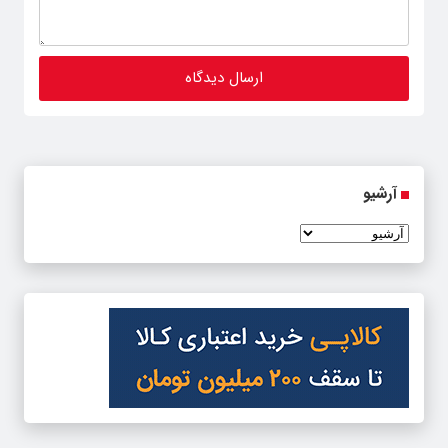
آرشیو