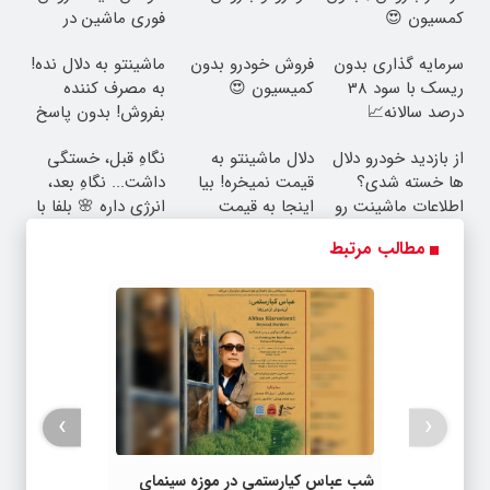
کمسیون 😍
فوری ماشین در
همراه مکانیک
سرمایه گذاری بدون
فروش خودرو بدون
ماشینتو به دلال نده!
ریسک با سود 38
کمیسیون 😍
به مصرف کننده
درصد سالانه📈
بفروش! بدون پاسخ
به یک تماس
از بازدید خودرو دلال
دلال ماشینتو به
نگاهِ قبل، خستگی
ها خسته شدی؟
قیمت نمیخره! بیا
داشت... نگاهِ بعد،
اطلاعات ماشینت رو
اینجا به قیمت
انرژی داره 🌸 بلفا با
اینجا ثبت کن
بفروش*فقط خریدار
25% تخفیف
مطالب مرتبط
واقعی*
›
‹
شب عباس کیارستمی در موزه سینمای