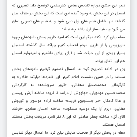
دبیر این جشن درباره تندیس عباس کیارستمی توضیح داد: تغییری که
امسال در این بخش به وجود آمده این است که این بخش بر خلاف سال
گذشته تنها شامل فیلم های اول نمی شود و به فیلم های تجربی تعلق
می گیرد چه فیلمساز اول باشد چه نباشد.
معلم بیان کرد: نکته دیگر این است که امید داریم بخش نامزدهای چهره
تلویزیونی را از طریق مردم انتخاب کنیم چراکه سال گذشته استقبال
بسیار زیادی از این حرکت شد و آرای زیادی داشتیم و امیدوارم امسال
هم این اتفاق بیفتد.
وی در ادامه تصریح کرد: ما امسال تصمیم گرفتیم نامزدهای بخش
مستند را در همین نشست اعلام کنیم. این نامزدها عبارتند «تالان» به
کارگردانی محمدصادق دهقانی، «ترور سرچشمه» به کارگردانی
محمدحسین مهدویان، «چاووش از درآمد تا فرود» ساخته آرش رییسان
و هانا کامکار، «در جستجوی فریده» ساخته آزاده موسوی و کوروش
عطایی، «رزم آرا یک دوسیه مسکوت» ساخته احسان عمادی، «فرشاد
آقای گل» ساخته جعفر صادقی که این ۸ نفر نامزد دریافت بخش مستند
امسال هستند.
معلم در بخش دیگر از صحبت هایش بیان کرد: ما امسال دیگر تندیس