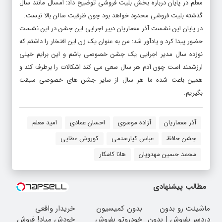
معلم در پایان درباره بخش بلیت فروشی توضیح داد: امسال مانند سال
گذشته بلیت فروشی محدود خواهد بود چون ظرفیت سالن بالا نیست.
در پایان این نشست آذر معماریان دبیر اجرایی این جشن در این نشست
حضور پیدا کرد و یادآور شد: من به عنوان یک زن این افتخار را داشتم که
نوزده سال مدیر اجرایی یک جشن خصوصی باشم و این برایم خیلی
ارزشمند است چون آدم هر سال سعی می کند اشکالات را برطرف کند و
همین باعث شده ما هر سال از سایر جشن های خصوصی سبقت
بگیریم.
آذر معماریان
آزاده موسوی
احسان عمادی
امید معلم
جشن حافظ
عباس کیارستمی
کوروش عطایی
محمد حسین مهدویان
هانا کامکار
مطالب پیشنهادی
ماشینت رو بدون
بدون کمیسیون
خریدار واقعی
دردسر بفروش | بدون
خودروتو بفروش
خودش میاد! فروش