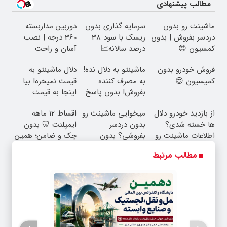
مطالب پیشنهادی
ماشینت رو بدون
سرمایه گذاری بدون
دوربین مداربسته
دردسر بفروش | بدون
ریسک با سود 38
360 درجه | نصب
کمسیون 😍
درصد سالانه📈
آسان و راحت
فروش خودرو بدون
ماشینتو به دلال نده!
دلال ماشینتو به
کمیسیون 😍
به مصرف کننده
قیمت نمیخره! بیا
بفروش! بدون پاسخ
اینجا به قیمت
به یک تماس
بفروش*فقط خریدار
از بازدید خودرو دلال
میخوایی ماشینت رو
اقساط ۱۲ ماهه
واقعی*
ها خسته شدی؟
بدون دردسر
ایمپلنت 🦷 بدون
اطلاعات ماشینت رو
بفروشی؟ بدون
چک و ضامن؛ همین
اینجا ثبت کن
کمیسیون
امروز اقدام کن ✅
مطالب مرتبط