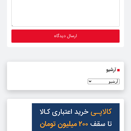
آرشیو