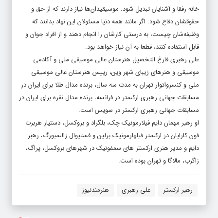
خانه رفقا و آشنایان تبدیل شود. موسیقیدان‌ها نیاز دارند که از حق و
حقوقشان دفاع شود. اگر مانند همه دنیا مسئولان این نهاد بدانند که
وظیفه‌شان چیست، به درستی کارشان را انجام دهند و از افراد جوان و
قابل استفاده کنند، قطعا به آن نیاز خواهد بود.
علی رهبری فارغ التخصیل هنرستان عالی موسیقی ملی و آکادمی
موسیقی و هنرهای زیبای شهر وین، رییس هنرستان عالی موسیقی
ملی و کنسرواتوار تهران به مدت سه سال، برنده مدال طلا برای ایران در
مسابقات جهانی رهبری ارکستر در فرانسه، برنده مدال نقره برای ایران در
مسابقات جهانی رهبری ارکستر در سویس است.
او رهبر مهمان دایم فیلارمونیک چک، بلگراد و بروکسل، دستیار هربرت
فون کارایان در ارکستر فیلهارمونیک برلین و فستیوال زالسبورگ، رهبر
دایم و مدیر هنری ارکستر های سمفونیک در شهرهای بروکسل، پراگ،
زاگرب، مالاگا و تهران بوده است.
رهبر ارکستر
علی رهبری
هنرمندنیوز