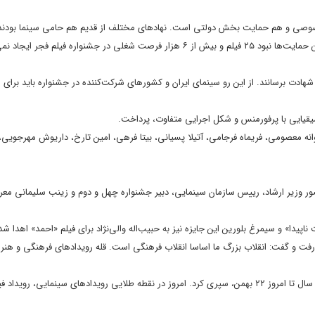
صوصی و هم حمایت بخش دولتی است. نهادهای مختلف از قدیم هم حامی سینما بودند
هنرمندانی چون کیارستمی و مهرجویی نیز با حمایت نهادها فیلم ساختند. اگر این حمایت‌ها نبود ۲۵ فیلم و بیش از ۶ هزار فرصت شغلی در جشن
شهادت برسانند. از این رو سینمای ایران و کشورهای شرکت‌کننده در جشنواره باید برای
نه معصومی، فریماه فرجامی، آتیلا پسیانی، بیتا فرهی، امین تارخ، داریوش مهرجویی
 حضور وزیر ارشاد، رییس سازمان سینمایی، دبیر جشنواره چهل و دوم و زینب سلیمانی مع
یدا» و سیمرغ بلورین این جایزه نیز به حبیب‌اله والی‌نژاد برای فیلم «احمد» اهدا شد
و گفت: انقلاب بزرگ ما اساسا انقلاب فرهنگی است. قله رویدادهای فرهنگی و هنری 
وی یادآور شد: خانواده فرهنگ و هنر پر رونق‌ترین دوره تاریخی خود را از ابتدای سال تا امروز ۲۲ بهمن، سپری کرد. امروز در نقطه طلایی رویدادهای سینمایی، 