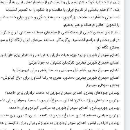
وزیر ارشاد تاکید کرد: جشنواره چهل و دوم بیش از جشنواره‌های قبلی به آرمان‌ه
شد. ۳۳ فیلم بخشی از تاریخ ایران با عظمت و با شکوه را به تصویر کشیدند.
اسماعیلی با اشاره به ساخت بزرگترین مجموعه فرهنگی و هنری برای خانه جشنوار
را تحویل اهالی فرهنگ و هنر بدهیم.
بعد از این سخنان کلیپی از صحنه‌هایی از فیلم‌های مختلف سینمای ایران با گزید
در این بخش از مراسم اختتامیه، برگزیدگان مسابقه سینمای ایران (نگاه نو) و 
بخش نگاه نو:
اهدای سیمرغ بلورین جایزه ویژه هیات داوران به قربانعلی طاهرفر برای «آپاراتچ
اهدای سیمرغ بلورین بهترین کارگردان فیلم‌اول به جواد عزتی
اهدای سیمرغ بهترین فیلم اول سینمایی به عطا پناهی برای «پرویزخان»
اهدای سیمرغ بلورین بهترین دستاورد هنری به رضا کشاورز برای «باغ کیانوش»
بخش سودای سیمرغ
بهترین جلوه‌های بصری: اهدای سیمرغ بلورین به محمد برادران برای «احمد»
بهترین جلوه‌های ویژه میدانی: اهدای سیمرغ بلورین به حمید رسولیان برای «دس
بهترین چهره‌پردازی: اهدای سیمرغ بلورین به مرنضی کهزادی برای «احمد»
بهترین طراحی صحنه: اهدای سیمرغ بلورین به کامیاب امین‌عشایری برای «تابس
بهترین طراحی لباس: اهدای سیمرغ بلورین به مهرنوش بیانی برای «تابستان هم