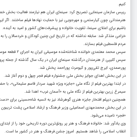
کنیم.
رییس سازمان سینمایی تصریح کرد: سینمای ایران هم نیازمند فعالیت بخش خ
باشیم برای اعتلای سینما، تقویت خانواده و پیشرفت‌های کشور و امید به آینده.
خزاعی متذکر شد: سابقه نداشته که در تاریخ این چنین کودکان و خردسالان را به 
مردم فلسطین فیلم بسازند.
سپس محمد معتمدی خواننده شناخته‌شده موسیقی ایران به اجرای ۲ قطعه موسیقیایی با پرفورمنس و شکل اجرایی متفاوت، پرداخت.
سپس کلیپی از هنرمندان درگذشته سینمای ایران در یک سال گذشته از جمله پروا
پورصمدی، ایرج تقی‌پور و کیومرث پوراحمد پخش شد.
در این بخش اهدای جوایز بخش ملی جشنواره فیلم فجر چهل و دوم آغاز شد.
در ابتدا بهترین فیلم از نگاه ملی «جایزه ویژه شهید سردار قاسم سلیمانی»، با
سیمرغ زرین بهترین فیلم از نگاه ملی به «آسمان غرب» اهدا شد.
همچنین دیپلم افتخار جایزه هنری گوهرشاد نیز به انسیه شاه‌حسینی برای «دست ناپ
در این بخش محمدمهدی اسماعیلی وزیر فرهنگ و ارشاد اسلامی پشت تریبون رفت 
«فجر» نامیده می‌شود.
انقلاب اسلامی را شاهد هستیم. امروز جشن فرهنگ و هنر در کشور ما است.