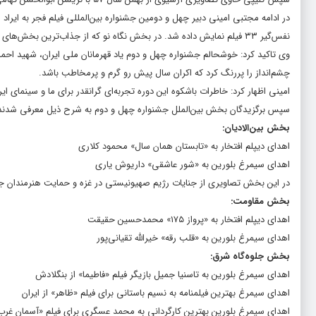
نفس‌گیر ۳۳ فیلم نمایش داده شد. در بخش نگاه نو که از جذاب‌ترین بخش‌های هر دوره است، آثاری به صحنه رفت که نویددهنده حضور هنرمندانی مستعد در سینمای ایران است.
وی تاکید کرد: خوشحالم جشنواره چهل و دوم یاد قهرمانان ملی ایران، شهید احمد
چشم‌انداز را پررنگ کرد که اکران سال پیش رو گرم و پرمخاطب باشد.
امینی اظهار کرد: خاطرات باشکوه این دوره تجربه‌ای گرانقدر برای ما و سینمای ای
سپس برگزیدگان بخش بین‌الملل جشنواره چهل و دوم به شرح ذیل معرفی شدند
بخش بین‌الادیان:
اهدای دیپلم افتخار به «تابستان همان سال» محمود کلاری
اهدای سیمرغ بلورین به «شور عاشقی» داریوش یاری
در این بخش تصاویری از جنایات رژیم صهیونیستی در غزه و حمایت هنرمندان 
بخش مقاومت:
اهدای دیپلم افتخار به «پرواز ۱۷۵» محمدحسین حقیقت
اهدای سیمرغ بلورین به «قلب رقه» خیرالله تقیانی‌پور
بخش جلوه‌گاه شرق:
اهدای سیمرغ بلورین به تاسنیا جمیل بازیگر فیلم «فاطیما» از بنگلادش
اهدای سیمرغ بهترین فیلمنامه به نسیم باستانی برای فیلم «ظاهر» از ایران
اهدای سیمرغ بلورین بهترین کارگردانی به محمد عسگری برای فیلم «آسمان غرب» 