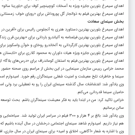
اهدای سیمرغ بلورین جایزه ویژه به آسخات کوچینچیر کوف برای «باورینا سالو»
اهدای سیمرغ بهترین فیلم به ذوالجار گل پوروداش برای «رویای خواب زمستانی»
بخش سینمای سعادت
اهدای سیمرغ بلورین بهترین دستاورد هنری به آنجلوس رالیس برای «آفرین در
اهدای سیمرغ بلورین بهترین فیلمنامه به آلیاندرو باردانی برای «بهترین قرن زندگی
اهدای سیمرغ بلورین بهترین کارگردانی به آلخاندرو روخای و خوآن واسکویز برای «
اهدای سیمرغ بلورین جایزه ویژه هیات داوران به محمود کلاری برای «تابستان هم
اهدای سیمرغ بلورین بهترین فیلم به استفان کوماندراف برای «درس‌های بلاگا» از 
محمد خزاعی رییس سازمان سینمایی در این بخش از مراسم روی صحنه حضور پید
سینما و خاطرات تلخ معیشت و امنیت شغلی سینماگران رقم خورد. امیدوارم امسا
وی یادآور شد: اغتشاشات سال گذشته سینمای ایران را رو به تعطیلی برد ولی امس
حامیان سینما قدردانی می‌کنم.
خزاعی تاکید کرد: من در ابتدا باید به فکر معیشت سینماگران باشم. بحث توسعه سین
سالن برسانیم.
وی یادآور شد: بالغ بر ۴ هزار و ۳۰۰ فیلم در سراسر ایر
هم نیاز داریم. امیدوارم شاهد سینمای اجتماعی درخشان در سال آینده باشیم که 
وی با اشاره به شعار «آگاهی، اخلاق و امید» برای سینمای ایران در سال جاری، اف