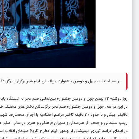
مراسم اختتامیه چهل و دومین جشنواره بین‌المللی فیلم فجر برگزار و برگز
روز دوشنبه ۲۲ بهمن چهل و دومین جشنواره بین‌المللی فیلم فجر به ایستگاه پایانی رسید تا این دوره هم با فراز و فرودهای خود به اتمام برسد.
در این مراسم، چهل و دومین جشنواره فیلم فجر برگزیدگان بخش‌های مختلف خود
دقایقی پیش و با حدود ۳۰ دقیقه تاخیر مراسم اختتامیه با ا
زینب سلیمانی و جمعی از هنرمندان و مدیران فرهنگی و هنری در سالن اصلی مر
در ابتدای مراسم تیزری انیمیشنی از چندین فیلم مطرح تاریخ سینمای انقلاب ا
سپس کلیپی حاوی تصاویری آرشیوی از بهمن سال ۵۷ با نریشن ابوالحسن تهامی پخش شد.