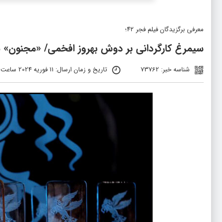
معرفی برگزیدگان فیلم فجر ۴۲؛
سیمرغ کارگردانی بر دوش بهروز افخمی/ «مجنون» ب
شناسه خبر: 73762
تاریخ و زمان ارسال: 11 فوریه 2024 ساعت 20:05