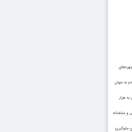
هره‌های
م به عنوان
 به هزار
ترض و منتقدانه
زی جلوگیری