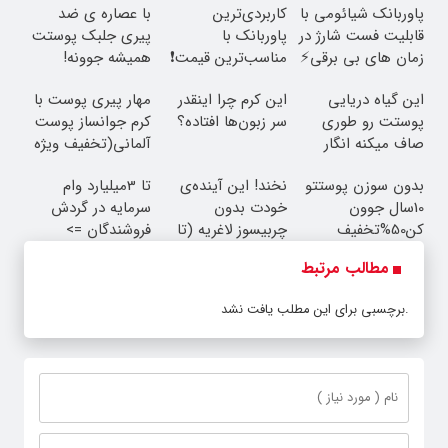
پاوربانک شیائومی با
کاربردی‌ترین
با عصاره ی ضد
قابلیت فست شارژ در
پاوربانک با
پیری جلبک پوستت
زمان های بی برقی⚡
مناسب‌ترین قیمت❗
همیشه جوونه!
این گیاه دریایی
این کرم چرا اینقدر
مهار پیری پوست با
پوستت رو طوری
سر زبون‌ها افتاده؟
کرم جوانساز پوست
صاف میکنه انگار
آلمانی(تخفیف ویژه
20سال جوون شدی
تا امشب)
بدون سوزن پوستتو
نخند! این آینده‌ی
تا 3میلیارد وام
🔥
10سال جوون
خودت بدون
سرمایه در گردش
کن50%تخفیف
چربیسوز لاغریه (تا
فروشندگان =>
پاییزی
دیر نشده سفارش
فروشگاهت رو ثبت
مطالب مرتبط
بده)
کن
برچسبی برای این مطلب یافت نشد.